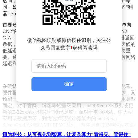
然而，在CN2日本独立服务器的选择上，并非所有选项都等
同。如何在这片纷繁复杂的市场中，找到真正适合自己的“利
器”？这需要我们遵循一套系统的决策流程。
首要步骤是验证CN2的真实性。市场上不乏“伪CN2”或“单向
CN2”的宣传，因此，我们必须学会甄别。真正的双向CN2
GIA，意味着无论是从中国大陆访问服务器，还是服务器返回
微信截图识别或微信按住识别，关注公
数据，全程都行走在CN2 GIA这条精品网络上，确保全天候的
众号回复数字
1
获得阅读码
低延迟、低丢包率和高稳定性。为此，进行实际测试至关重
要。通过Ping测试和MTR路由追踪，我们可以直观地了解网络
延迟和路由路径，从而验证CN2的真实性。
确定
在确认网络质量后，接下来需要考虑的是服务器的硬件配置。
硬件配置应基于业务需求进行量体裁衣，既满足当前需求，又
预留一定冗余。CPU作为业务的大脑，其选择需根据应用类型
而定。对于官网、博客等轻量级应用，Intel Xeon E3系列或更
新的E-22xx系列4核处理器已足够；而对于电商网站、中大型
应用或数据库等，则需选择更强计算能力的Intel Xeon
Silver/Gold系列或AMD EPYC系列。内存则直接影响网站在高
并发下的响应速度，基础应用建议从16GB起步，而数据库密
恒为科技：从可视化到智算，让复杂算力“看得见、管得住”
集型或高流量网站则建议从32GB起步，并确保使用ECC内