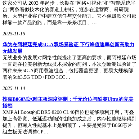
这家公司从 2003 年起步，长期在“网络可视化”和“智能系统平
存。硬盘方面，SSD是必选，NVMe SSD则更佳，其I/O性能
台”两条看似技术化的赛道上耕耘，逐步在运营商、科研院
远超传统HDD，对网站加载速度和数据库响应有着决定性影
所、大型行业客户中建立信任与交付能力。它不像爆款公司那
响。对于有价值数据的业务，建议配置RAID阵列，以保护数
样靠一款产品跑路，而是靠一条条项目、…
据安全并提升磁盘性能。
2025-11-15
带宽与流量是保障业务运行的“生命线”。独立服务器通常配备
独享带宽，确保资源充分利用。对于CN2线路，由于其成本较
华为在阿根廷完成5G-A双场景验证 下行峰值速率创新高助力
高，带宽大小需根据业务流量进行规划。中小型网站，10-
无线发展
20Mbps的CN2 GIA带宽已足够提供出色体验；而流量密集型
无线业务的发展对网络性能提出了更高的要求，而阿根廷市场
应用，如图片站、下载站，则需更高带宽。此时，需仔细评估
一直走在拉美创新无线技术探索的前列，本次创新测试验证了
带宽成本，确保性价比最优。
两种未来5G-A商用载波组合，包括覆盖更强，更易大规模部
署的Sub3.5G TDD+FDD 3CC…
最后，选择可靠的服务商同样至关重要。技术支持方面，需确
认服务商是否提供7x24小时技术支持，并是否支持中文服务。
2025-11-14
数据中心背景也是考量因素之一，了解服务器所在的数据中心
技嘉B860M冰雕主板深度评测：千元价位与酷睿Ultra的完美
是否为国际知名的Tier III+级别数据中心，以确保其电力、制
搭档
冷和物理安全的可靠性。还需查看服务商承诺的网络在线率
XMP AI Boost的DDR5-8200 CL40挡位也能够顺利开启，再叠
（Uptime），通常应在99.9%以上，并了解未达到承诺时的补
加上高带宽、低延迟功能的性能加成之后，内存性能继续得到
偿政策。通过IDC评测网站、技术论坛等渠道，了解服务商的
提升，但写入性能基本上是到顶了，主要是受限于B860芯片
真实用户口碑和历史，也是选择服务商时不可或缺的一环。
组主板无法调整CP…
在选择CN2线路日本独立服务器时，遵循上述流程，我们将能