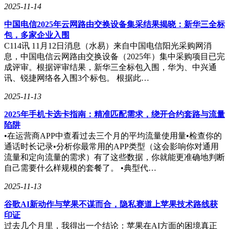
2025-11-14
像专家一样，穿透市场迷雾，找到那台能够稳定、高速地承载
业务，并助力我们开拓中国大陆市场的CN2线路日本独立服务
中国电信2025年云网路由交换设备集采结果揭晓：新华三全标
器。
包，多家企业入围
C114讯 11月12日消息（水易）来自中国电信阳光采购网消
息，中国电信云网路由交换设备（2025年）集中采购项目已完
成评审。根据评审结果，新华三全标包入围，华为、中兴通
讯、锐捷网络各入围3个标包。 根据此…
2025-11-13
2025年手机卡选卡指南：精准匹配需求，绕开合约套路与流量
陷阱
•在运营商APP中查看过去三个月的平均流量使用量•检查你的
通话时长记录•分析你最常用的APP类型（这会影响你对通用
流量和定向流量的需求）有了这些数据，你就能更准确地判断
自己需要什么样规模的套餐了。 •典型代…
2025-11-13
谷歌AI新动作与苹果不谋而合，隐私赛道上苹果技术路线获
印证
过去几个月里，我得出一个结论：苹果在AI方面的困境真正