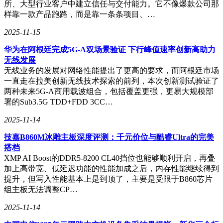
所、大型行业客户中建立信任与交付能力。它不像爆款公司那
用私有传输协议的iPhone同样有效。苹果客服虽强调其虚拟热
样靠一款产品跑路，而是靠一条条项目、…
点传输不受干扰，但实测表明密闭金属环境仍能提升传输稳定
性。
2025-11-15
电磁屏蔽技术的民用化，为解决无线传输痛点提供了新思路。
华为在阿根廷完成5G-A双场景验证 下行峰值速率创新高助力
从电饭煲内胆到专业金属容器，物理隔离方案通过减少信号干
无线发展
扰与增强定向传输，有效提升了大数据量迁移的效率。这
无线业务的发展对网络性能提出了更高的要求，而阿根廷市场
种“土法炼钢”的智慧，恰是技术与人机交互需求碰撞产生的创
一直走在拉美创新无线技术探索的前列，本次创新测试验证了
新火花。
两种未来5G-A商用载波组合，包括覆盖更强，更易大规模部
署的Sub3.5G TDD+FDD 3CC…
2025-11-14
技嘉B860M冰雕主板深度评测：千元价位与酷睿Ultra的完美
搭档
XMP AI Boost的DDR5-8200 CL40挡位也能够顺利开启，再叠
加上高带宽、低延迟功能的性能加成之后，内存性能继续得到
提升，但写入性能基本上是到顶了，主要是受限于B860芯片
组主板无法调整CP…
2025-11-14