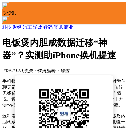
沃资讯
科技
财经
汽车
游戏
数码
资讯
商业
电饭煲内胆成数据迁移“神
器”？实测助iPhone换机提速
2025-11-01
来源：快讯
编辑：瑞雪
手机换新时，数据迁移往往成为用户最头疼的环节。面对微信
聊天记录、照片视频、应用程序等动辄上百GB的数据，传统
无线传输方式常因信号干扰导致速度缓慢，甚至出现断连情
况。近期，一种将手机放入电饭煲内胆进行数据迁移的“土方
法”在网络引发热议，实测显示该方法可显著提升传输效率。
这种看似荒诞的操作背后，实则蕴含着物理学原理。电饭煲内
胆构成简易版“法拉第笼”，其金属材质能有效屏蔽外部电磁干
扰。当手机处于密闭金属容器中时，外部无线信号被金属外壳