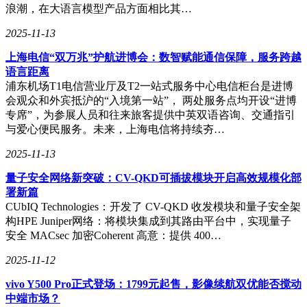
浪潮，在大语言模型产品方面相比其…
2025-11-13
上海电信“双万兆”护航进博会：数智赋能通信保障，服务跨越
语言距离
浦东机场T1电信营业厅及T2一站式服务中心电信柜台是进博
会观众和外宾抵沪的“入境第一站”， 两处服务点均开设“进博
专席”，为参展人员和往来旅客提供中英双语咨询、交通指引
与爱心便民服务。未来，上海电信将持续夯…
2025-11-13
量子安全网络新突破：CV-QKD可插拔模块开启高效规模化部
署新篇
CUbIQ Technologies：开发了 CV-QKD 收发模块和量子安全架
构HPE Juniper网络：将模块集成到其路由平台中，实现量子
安全 MACsec 加密Coherent 高意：提供 400…
2025-11-12
vivo Y500 Pro正式登场：1799元起售，影像续航双优能否搅动
中端市场？