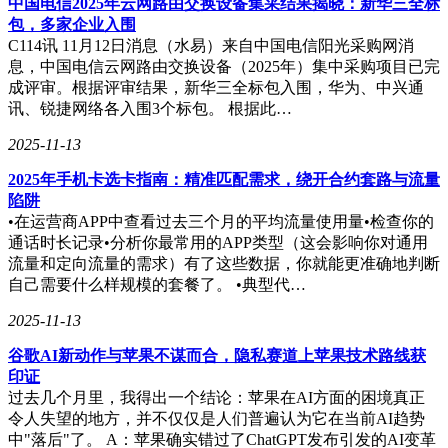
中国电信2025年云网路由交换设备集采结果揭晓：新华三全标
包，多家企业入围
C114讯 11月12日消息（水易）来自中国电信阳光采购网消
息，中国电信云网路由交换设备（2025年）集中采购项目已完
成评审。根据评审结果，新华三全标包入围，华为、中兴通
讯、锐捷网络各入围3个标包。 根据此…
2025-11-13
2025年手机卡选卡指南：精准匹配需求，绕开合约套路与流量
陷阱
•在运营商APP中查看过去三个月的平均流量使用量•检查你的
通话时长记录•分析你最常用的APP类型（这会影响你对通用
流量和定向流量的需求）有了这些数据，你就能更准确地判断
自己需要什么样规模的套餐了。 •典型代…
2025-11-13
谷歌AI新动作与苹果不谋而合，隐私赛道上苹果技术路线获
印证
过去几个月里，我得出一个结论：苹果在AI方面的困境真正
令人失望的地方，并不仅仅是人们普遍认为它在当前AI趋势
中"落后"了。 A：苹果确实错过了ChatGPT发布引发的AI变革