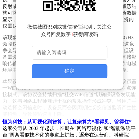
反射或吸收，形成相对纯净的电磁环境。同时，内胆的弧形结
构可将散射信号聚焦，增强设备间的定向传输能力。实验数据
显示，256GB数据通过常规方式传输需3小时，而在电饭煲内
仅需1小时即可完成。
微信截图识别或微信按住识别，关注公
众号回复数字
1
获得阅读码
该现象折射出当前无线传输技术的局限性。主流WiFi 2.4GHz
频段仅有3个互不干扰信道，当多台设备同时工作时，信道竞
争会导致数据碰撞与延迟。5GHz频段虽提供更多信道，但设
备需频繁切换信道监听不同频段，切换过程产生的时延直接影
响传输效率。蓝牙技术同样面临挑战，其跳频机制在复杂电磁
环境中易与WiFi信号产生冲突，导致连接中断或性能下降。
确定
苹果设备的传输机制存在特殊矛盾。其采用的AWDL协议虽基
于WiFi开发，但通过蓝牙实现握手认证，形成独特的点对点连
接模式。该协议会持续扫描“社交WiFi信道”以确保设备发现能
力，这与网络工程师规避干扰的常规操作形成冲突。当用户手
动选择空闲信道时，设备反而会因周期性切换信道监听产生性
能抖动，导致传输速度下降。
恒为科技：从可视化到智算，让复杂算力“看得见、管得住”
部分手机厂商已将此类原理应用于线下服务。OPPO门店推出
这家公司从 2003 年起步，长期在“网络可视化”和“智能系统平
的“O闪搬”换机盒采用铝合金外壳与导热硅垫设计，通过物理
台”两条看似技术化的赛道上耕耘，逐步在运营商、科研院
屏蔽改善传输环境。这种创新方案不仅适用于安卓设备，对采