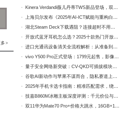
长1
Kinera Verdandi薇儿丹蒂TWS新品登场，双模连接续航持久，共赴听觉盛宴
.
上海贝尔发布《2025年AI-ICT赋能与重构白皮书》：剖析趋势、需求与战略方向
期
湖北Steam Deck下载遇阻？连接超时不用慌，这些方法助你畅享游戏
开放式蓝牙耳机怎么选？2025十款热门开放式耳机深度测评来助力
更多
>
进口光通讯设备清关全流程解析：从准备到放行的实用指南
水平。
vivo Y500 Pro正式登场：1799元起售，影像续航双优能否搅动中端市场？
市场
量子安全网络新突破：CV-QKD可插拔模块开启高效规模化部署新篇
谷歌AI新动作与苹果不谋而合，隐私赛道上苹果技术路线获印证
2025年手机卡选卡指南：精准匹配需求，绕开合约套路与流量陷阱
技嘉B860M冰雕主板深度评测：千元价位与酷睿Ultra的完美搭档
双11华为Mate70 Pro+价格大跳水，16GB+1TB直降2570元，入手好时机