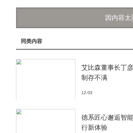
特斯拉最新财报显示，公司正面临营收增长放缓与利
2%，但归母净利润同比下降37%至13.73亿美元，连
因内容太
6%。公司解释称，关税影响、原材料价格波动以及
推进Cybercab、Semi卡车和Megapack 3的量
同类内容
二级市场方面，截至当地时间2日收盘，特斯拉股价报
行业观察人士指出，人形机器人量产进程将成为影响
信心。
艾比森董事长丁彦
制存不满
12-03
德系匠心邂逅智能
行新体验