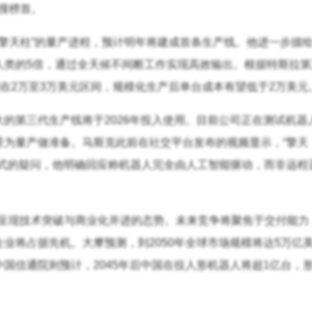
搜榜首。
“擎天柱”的量产进程，预计明年将建成首条生产线。他进一步描
人类的5倍，通过全天候不间断工作实现高效输出。根据特斯拉第
制在2万至3万美元区间，规模化生产后单台成本有望低于2万美元
的第三代生产线将于2026年投入使用。目前公司正在测试机器
景为量产做准备。马斯克此前在社交平台发布的视频显示，“擎天
方式的疑问，他明确回应称机器人完全由人工智能驱动，而非远程
领域呈现技术突破与商业化并进的态势。未来竞争将聚焦于交付能力
业将占据先机。大摩预测，到2050年全球市场规模将达5万亿
国信通院则预计，2045年后中国在役人形机器人将超1亿台，形