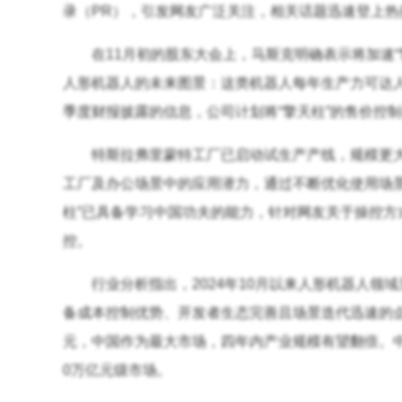
录（PR），引发网友广泛关注，相关话题迅速登上热
在11月初的股东大会上，马斯克明确表示将加速
人形机器人的未来图景：这类机器人每年生产力可达
季度财报披露的信息，公司计划将“擎天柱”的售价控
特斯拉弗里蒙特工厂已启动试生产产线，规模更大
工厂及办公场景中的应用潜力，通过不断优化使用场
柱”已具备学习中国功夫的能力，针对网友关于操控
控。
行业分析指出，2024年10月以来人形机器人
备成本控制优势、开发者生态完善且场景迭代迅速的企
元，中国作为最大市场，四年内产业规模有望翻倍。中
0万亿元级市场。