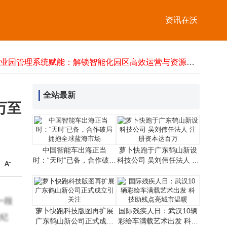
年末港股红利布局正当时！低波ETF“两高两低”特性受资金青睐
午盘三大指数集体收跌，煤炭风电逆势活跃，商业航天探底后回升
资讯在沃
安徽广德“三件套”爆火出圈 跨省游客涌入尽享暖心之旅
英伟达CFO驳竞争赶超说：AI经济无泡沫，公司领先地位稳固
亚马逊云科技发布三款AI智能体，Kiro自主编程数日成亮点
产业园管理系统赋能：解锁智能化园区高效运营与资源优化新路径
光彩事业30年再启新程：民营企业如何以行动绘就共富新画卷？
德系匠心邂逅智能科技 全新一代迈腾重塑燃油车智能出行新体验
全站最新
龙蟠科技H股开盘走高 签订大额磷酸铁锂正极材料采购协议引关注
万至
ETF市场交投平淡，工业有色ETF领涨，有色金属板块布局正当时
中国智能车出海正当
萝卜快跑于广东鹤山新设
时：“天时”已备，合作破局
科技公司 吴刘伟任法人 注
拥抱全球蓝海市场
册资本达百万
一段
萝卜快跑科技版图再扩展
国际残疾人日：武汉10辆
人纪
广东鹤山新公司正式成立
彩绘车满载艺术出发 科技