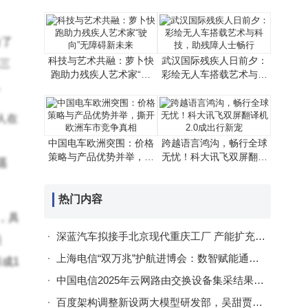
引关注
助残点亮城市温暖
绘了
科技与艺术共融：萝卜快
武汉国际残疾人日前夕：
三
跑助力残疾人艺术家“驶
彩绘无人车搭载艺术与科
。
向”无障碍新未来
技，助残障人士畅行
人在
中国电车欧洲突围：价格
跨越语言鸿沟，畅行全球
策略与产品优势并举，撕
无忧！科大讯飞双屏翻译
遥
开欧洲车市竞争真相
机2.0成出行新宠
热门内容
，具
深蓝汽车拟接手北京现代重庆工厂 产能扩充或解交付难题待时间验证
美
上海电信“双万兆”护航进博会：数智赋能通信保障，服务跨越语言距离
成1
中国电信2025年云网路由交换设备集采结果揭晓：新华三全标包，多家企业入围
百度架构调整新设两大模型研发部，吴甜贾磊领衔直报李彦宏