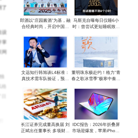
明了
郎酒以“庄园酱酒”为基，融
马斯克自曝每日仅睡6小
合经典时尚，开启中国白
时：曾尝试更短睡眠致认
法设
酒全球化新征程
知功能下滑
并掌
联网
文远知行韩旭谈L4标准：
董明珠东极赴约！格力“青
独
真技术需车队验证，预言
春之歌冰雪季”极寒中奏响
自动驾驶将超人类
科技温暖强音
风格
了目
邪
长江证券完成董高换届 刘
IDC报告：2026年折叠屏
力逐
正斌出任董事长 多项财务
市场迎爆发，苹果iPhone
指标显著增长
Fold或与三星华为三足鼎