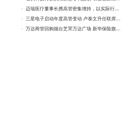
迈瑞医疗董事长携高管密集增持，以实际行动传递长期发展信心
三星电子启动年度高管变动 卢泰文升任联席CEO 尹长贤朴洪坤获新职
万达商管回购烟台芝罘万达广场 新华保险旗下企业退出股东行列