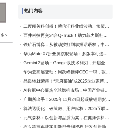
内容
立
热门内容
实实
二度闯关科创板！荣信汇科业绩波动、负债走高能否成功上市？
周边
更多
西井科技再交34台Q-Truck！助力菲力斯杜港成欧洲自动驾驶新标杆
>
铁矿石博弈：从被动挨打到掌握话语权，中国如何改写全球贸易版图
华为Mate X7折叠屏旗舰登场：多版本可选，影像技术突破引领行业新高度
知识
Gemini 3登场：Google以技术利刃，开启全球AI竞争新篇章
风险
华为云高层变动：周跃峰接棒CEO一职，张平安升任董事长引领新发展
时间
品质铸就荣耀！“天府菜油”成2025企业家博鳌论坛指定用油并亮相展区
AI数据中心催热全球燃机市场，中国产业链企业借势崛起共享红利
确保
广期所出手！2025年11月24日起碳酸锂期货相关合约手续费及限额有变
入研
算法透明化、破茧房、用户赋权：2025互联网平台流量规则迎来深度变革
元气森林：以创新与品质为翼，在健康饮料赛道加速腾飞
石头科技再获实用新型专利授权 研发创新助力清洁领域新发展