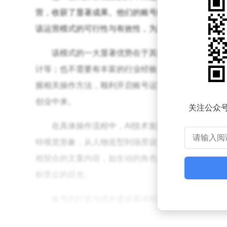
营，收获了显著成果。他们的账号粉丝量稳步增长，
该运营模式的可行性与有效性，为互联网新手提供了
该模式的一大显著优势在于其低门槛特性。对于
计等；也不需要有丰富的行业经验，如市场分析、营
握相关操作方法，顺利开启账号运营之旅。这种低门
创业中来。
关注公众
在具体操作流程中，AI技术发挥着核心作用。参与
特视觉形象，从人物造型到场景设置，都能展现出别具
相契合的文案内容，如生动的角色介绍、精彩的故事剧
标受众的目光。
账号的打造与成长遵循着清晰的步骤。在账号创
修”这一核心主题展开。随后，通过持续发布优质内