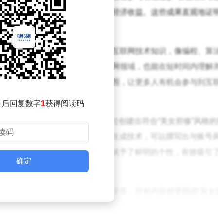
影响力不断扩大，还获得了一定的经济收益。这些成果直观地证
可借鉴的成功路径。
互联网新手而言，无需掌握复杂的互联网技术知识，像编程、算
销策略制定等。即便刚刚踏入互联网领域，也能在短时间内理解
槛特性极大地拓宽了创业人群的范围，让更多人有机会参与到互
号后回复数字
1
获得阅读码
者借助AI图像生成技术，能够轻松创建出符合“美女邪修”风格的
一格的魅力。同时，利用AI文本生成技术，可以撰写出与账号
情等。这些AI生成的内容为账号赋予了鲜明的个性，有效吸引
确定
建初期，明确账号定位和风格至关重要，所有内容都要围绕“美女
容，吸引粉丝关注并积极互动。随着粉丝量的不断增加，账号影响