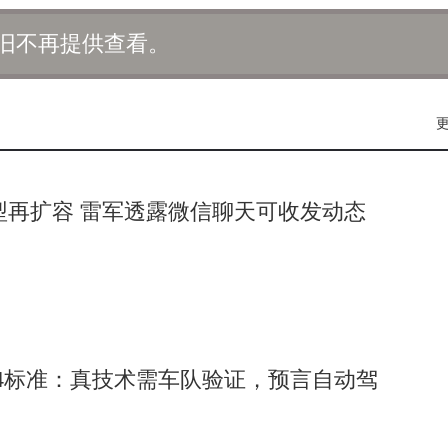
重与粉丝的沟通交流，及时了解粉丝需求和反馈，不断优化账号
旧不再提供查看。
样。参与者可以与品牌合作进行广告推广，将账号影响力转化为
观看独家内容、参与线上互动等；还可以销售与账号风格相关的
的价值。它提供了一个宝贵的实践平台，让新手能够将所学理论
机型再扩容 雷军透露微信聊天可收发动态
域的运营能力。同时，与一些传统互联网创业项目相比，该模式
容易解决，而且不需要大量资金投入，主要依赖AI技术和个人
和合规性，严格遵守互联网相关法律法规和平台规定，这样才能
4标准：真技术需车队验证，预言自动驾
格账号的运营模式，无疑为互联网新手提供了一个值得尝试和深