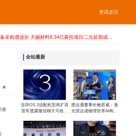
智汇矿业过聆讯：扎根西藏深耕锌铅铜精矿 业绩同比大增扭亏为盈
澎湃OS 3适配机型再扩容 雷军透露微信聊天可收发动态照片新体验
资讯在沃
文远知行韩旭谈L4标准：真技术需车队验证，预言自动驾驶将超人类
梦龙“单飞”三地上市，高端市场新征程能否突围现制门店冲击？
设备采购遇波折 天赐材料8.34亿募投项目二次延期成唯一未结项
谷歌Deep Think模型公测：数学奥赛金牌级推理能力，引领AI新竞争
科创板持续回调态势，科创板50ETF昨日资金净流入近3亿元
阿里巴巴成立千问C端事业群 加速AI布局 目标打造超级APP与无处不在的AI助手
全站最新
天源迪科董事长陈友被留置，持股超8%上年度年薪百万影响几何？
自如熊林：巨量住房租赁市场，以窄门之姿探寻广阔未来新路径
智汇矿业过聆讯：扎根西藏深耕锌铅铜精矿 业绩同比大增扭亏为盈
澎湃OS 3适配机型再扩容 雷军透露微信聊天可收发动态照片新体验
澎湃OS 3适配机型再扩容
图达通董事长鲍君威：激
带来
雷军透露微信聊天可收发
光雷达成物理世界AI构建
动态照片新体验
关键 空间信息不可或缺
运