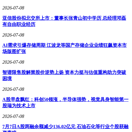
2026-07-08
亚信股份拟北交所上市：董事长张青山初中学历 总经理邓磊
有自由职业经历
2026-07-08
AI需求引爆存储周期 江波龙等国产存储企业业绩狂飙资本市
场版图扩张
2026-07-08
智谱限售股解禁股价逆势上扬 资本力挺与估值重构助力突破
困境
2026-07-08
A股早盘飘红：科创50领涨，半导体强势，视觉具身智能第一
股瑞为技术上市
2026-07-08
7月7日A股两融余额减少136.02亿元 石油石化等行业个股获融