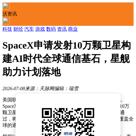
沃资讯
科技
财经
汽车
游戏
数码
资讯
商业
SpaceX申请发射10万颗卫星构
建AI时代全球通信基石，星舰
助力计划落地
2026-07-08
来源：天脉网
编辑：瑞雪
美国联邦通信委员会（FCC）官网最新披露的文件显示，
SpaceX公司已正式提交申请，寻求批准其发射并运营由10万
颗卫星组成的第三代（Gen3）卫星星座。这一计划若获通
过，将彻底改变全球通信格局，为人工智能时代构建起覆盖全
球的通信网络。