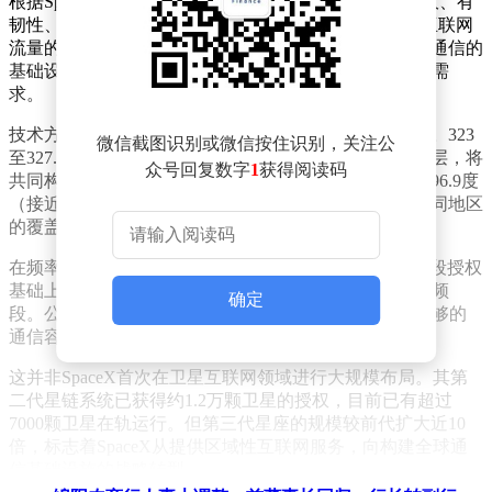
根据SpaceX向FCC提交的申请文件，这套被描述为"强大、有
韧性、无处不在"的通信系统，将具备承载全球大部分互联网
流量的能力。公司明确表示，该星座的目标是成为全球通信的
基础设施支柱，满足未来AI驱动设备对海量数据传输的需
求。
技术方案显示，第三代星座将采用独特的双层轨道设计。323
微信截图识别或微信按住识别，关注公
至327.5公里高度的第一层和473至477.5公里高度的第二层，将
众号回复数字
1
获得阅读码
共同构成这个庞大的太空网络。轨道倾角范围从26度到96.9度
（接近太阳同步轨道）的灵活设计，使系统能够根据不同地区
的覆盖需求和流量分布进行动态调整。
在频率资源方面，SpaceX计划在现有Ku、Ka、V和E频段授权
基础上，进一步开发92GHz至275GHz之间的W频段和D频
确定
段。公司解释称，要为全球数十亿用户和AI设备提供足够的
通信容量，必须大幅扩展现有的回传能力。
这并非SpaceX首次在卫星互联网领域进行大规模布局。其第
二代星链系统已获得约1.2万颗卫星的授权，目前已有超过
7000颗卫星在轨运行。但第三代星座的规模较前代扩大近10
倍，标志着SpaceX从提供区域性互联网服务，向构建全球通
信基础设施的战略转型。