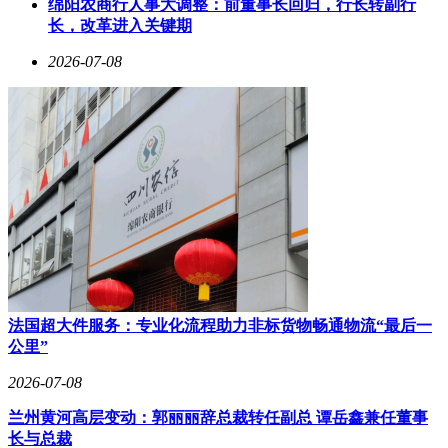
绵阳农商行人事大调整：前董事长回归，行长转副行
值得注意的是，第三代星座的部署与SpaceX的AI业务发展形
长，改革进入关键期
成战略协同。公司近期以600亿美元收购AI编程应用Cursor开
发商Anysphere，其Grok大模型正在快速迭代。由10万颗卫星
2026-07-08
组成的天基网络，将为这些AI服务提供全球范围内的低延迟
数据传输通道，形成"太空通信+地面AI"的完整生态链。
FCC的审批进程将成为决定这个宏伟计划能否实施的关键因
素。与此同时，SpaceX的星舰发射能力正在快速成熟，若申
请获得批准，其每年发射数千颗卫星的产能将为第三代星座的
部署提供工程保障。这个将改变人类通信方式的计划，正等待
监管部门的最终裁决。
法国超大件服务：专业化流程助力非标货物畅通物流“最后一
公里”
2026-07-08
兰州黄河高层变动：郭丽丽辞总裁转任副总 谭岳鑫兼任董事
长与总裁