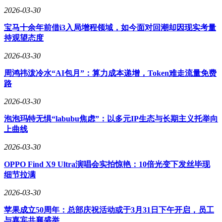
2026-03-30
宝马十余年前借i3入局增程领域，如今面对回潮却因现实考量
持观望态度
2026-03-30
周鸿祎泼冷水“AI包月”：算力成本递增，Token难走流量免费
路
2026-03-30
泡泡玛特无惧“labubu焦虑”：以多元IP生态与长期主义托举向
上曲线
2026-03-30
OPPO Find X9 Ultra演唱会实拍惊艳：10倍光变下发丝毕现
细节拉满
2026-03-30
苹果成立50周年：总部庆祝活动或于3月31日下午开启，员工
与嘉宾共襄盛举