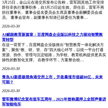
方案。该方案结合CV60机器视觉相机与AIL11开发套件，专
3月25日，金山云在港交所发布公告称，雷军因其他工作安排
为印刷电路板（PCB）生产设计。通过AI驱动的缺陷识别算法
辞任非执行董事职务，自3月25日起生效。辞任后，雷军不再
与防漏检机制，实现电子物料全流程自动化检测，将产品不良
担任董事长、董事会提名委员会主席及董事会薪酬委员会成
率控制在行业领先水平。
员。 董事会宣布，副董事长邹涛已获委任为董事…
斑马技术的自动分拣与质量检测系统支持多设备协同作业，可
2026-03-30
适配柔性制造与智能仓储场景。通过机器视觉与运动控制技术
的深度融合，该系统能精准完成异形物件抓取与表面缺陷检
AI赋能教育新篇章：百度网盘企业版以科技之力驱动智慧教
测，帮助企业构建数字化生产闭环。
育转型
在这一背景下，百度网盘企业版推出“智慧教育一体化解决方
“深度学习技术使系统仅需50张样本图片即可建立缺陷识别模
案”，聚焦“教、研、管、存”四大核心环节，以统一平台打通
型，大幅减少人工标注工作量。”斑马技术亚太区业务总监
资源、协作、管理与沉淀链路，为学校、教育机构提供更具实
Kelvin Cho透露，公司不仅将AI技术应用于客户解决方案，更
操性的数智化支撑。 在教学环节，方案整合校…
通过智能化工具优化内部运营流程，持续创造价值增量。
2026-03-30
斑马技术大中华区负责人于放强调，在制造业智能化转型浪潮
青岛AI新星极视角港交所上市，开盘暴涨市值破80亿，未来
中，机器视觉与AI、3D感知技术的融合创新已成为关键驱动
可期？
力。公司将继续深化技术积累，通过更紧密的设备互联与透明
的资产管理，推动中国产业向智能自动化方向迈进。
2026-03-30
雷军微博纪念宣布造车五周年，2021年曾称愿押上全部声誉进
军智能电车