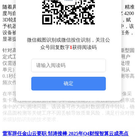
随着具身智能进入商业化元年，机器视觉领域对实时性、精准
度与自适应能力的需求激增。斑马技术推出的Zebra AltiZ 4200
3D轮廓仪，通过结构光技术实现物体移动中的连续扫描，赋
予机器人“边走边看”的动态感知能力。在汽车制造场景中，该
设备被集成于机械臂末端，可自主完成车门抓取与组装任务，
显著提升生产线的柔性化水平。
微信截图识别或微信按住识别，关注公
众号回复数字
1
获得阅读码
针对高速产线对识别效率的严苛要求，斑马技术发布的新型固
定式工业扫描器FS40整合了处理器、光源与镜头模块，用户
仅需连接网络即可完成部署。其搭载的NPU（神经网络处理
单元）使深度学习推理速度提升10至25倍，OCR识别时间从
0.1秒压缩至0.01秒，特别适用于物流分拣、电子元件检测等高
频次作业场景。
确定
在半导体制造领域，斑马技术推出的Zebra Rapixo CoF图像采
集卡通过高带宽数据传输与本地处理能力，有效解决高帧率成
像中的CPU拥堵问题。该设备可作为临时数据缓存中转站，确
保晶圆检测等关键工序不因丢帧导致质量风险，满足行业对微
米级缺陷识别的技术要求。
电子制造行业的品质管控需求催生了斑马技术的缺陷检测解决
雷军辞任金山云要职 邹涛接棒 2025年Q4财报智算云成亮点