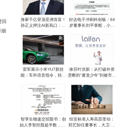
身家千亿登顶亚洲首富！
好达电子冲刺科创板：64
进回
孙正义押注AI新风口：物
岁董事长刘平掌舵，小米
积极
理智能与机器人成关键
华为等巨头入股
雷军展示小米YU7新技
徕芬叶洪新：从打破外资
能：车外语音指令，轻松
垄断的“屠龙少年”到被市场
泊出极限窄车位
质疑的“恶龙”
智享生物递交招股书：创
恒安标准人寿高层变动：
始人李智控股超半数，CF
郑艺卸任董事长，大卫·穆
O黄琼系其妻姐且履历亮眼
耶代行职责