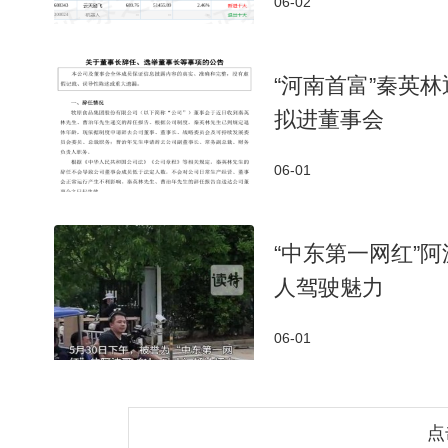
06-02
“河南首富”秦英林
拟进董事会
06-01
“中东第一网红”
人驾驶魅力
06-01
点