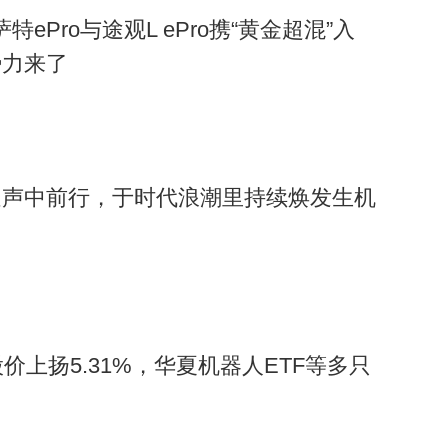
萨特ePro与途观L ePro携“黄金超混”入
势力来了
疑声中前行，于时代浪潮里持续焕发生机
价上扬5.31%，华夏机器人ETF等多只