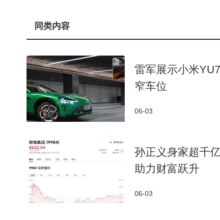
同类内容
雷军展示小米YU
窄车位
06-03
孙正义身家超千亿
助力财富跃升
06-03