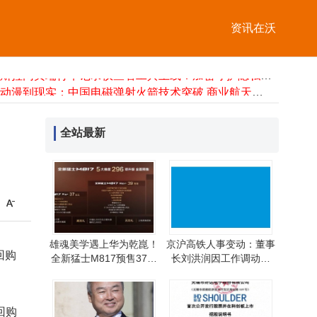
初夏榴莲降价热潮来袭 麻城商超货足价优受市民青睐
德邦基金百亿基金经理雷涛“清仓式”卸任，所管基金曾陷风波何去何从
资讯在沃
“红利+”指数调整中显韧性，红利ETF易方达获资金连续14日净流入
生产制造项目经理求职指南：行业趋势洞察与靠谱招聘平台精选
特斯拉网页端行车记录仪查看工具上线：加密守护隐私 本地解码更安心
从动漫到现实：中国电磁弹射火箭技术突破 商业航天新引擎即将启动
雷军展示小米YU7新技能：车外语音指令，轻松泊出极限窄车位
从青年到银发：2026中国三代人消费图谱，解码“该省省该花花”新智慧
全站最新
段永平5月28日增持泡泡玛特H股 持股比例由5.69%升至6.04%
2026上海启动仪式策划服务商TOP8揭晓！企业服务监测+口碑调研权威榜单
初夏榴莲降价热潮来袭 麻城商超货足价优受市民青睐
雄魂美学遇上华为乾崑！
京沪高铁人事变动：董事
回购
全新猛士M817预售37万
长刘洪润因工作调动辞
起，解锁越野新境界
任，副董事长李敬伟代行
职务
回购