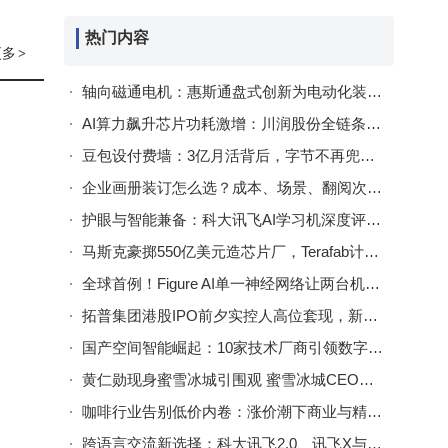
热门内容
更多
>
轴向磁通电机：惠斯通盘式创新为电动化装备开启高效紧凑新动力篇章
AI算力飙升芯片功耗激增：川润股份全链条液冷技术引领绿色散热新方向
豆包设付费墙：3亿月活背后，字节不再兜底免费算力账单
企业画册装订怎么选？成本、场景、翻阅次数全解析，教你避坑选对方案
护眼与智能兼备：科大讯飞AI学习机深度评测，为孩子选对学习好帮手
马斯克豪掷550亿美元造芯片厂，Terafab计划剑指全球芯片产能巅峰
全球首例！Figure AI单一神经网络让两台机器人默契协作完成卧室清理
拓普集团港股IPO前夕实控人高位套现，新布局能否化解资本压力存疑
国产空间智能崛起：10家技术厂商引领数字孪生迈向智能决策新阶段
黄仁勋现身蜜雪冰城引围观 蜜雪冰城CEO朋友圈妙语回应显卡散热梗
咖啡行业告别低价内卷：涨价潮下商业与精品边界重塑新局
跨语言交流新选择：科大讯飞2.0、讯飞X与谷歌翻译机，哪款更适合你？