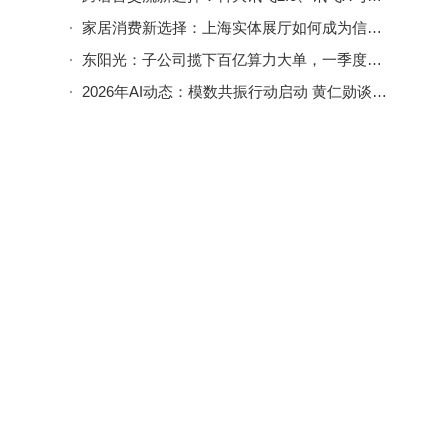
家居消费新选择：上海实体展厅如何成为信任重建的“破局点”
东阳光：子公司揽下百亿算力大单，一季度净利润却同比大幅下滑57%
2026年AI动态：模数共振行动启动 黄仁勋谈就业 中国移动推AI-eSIM新品