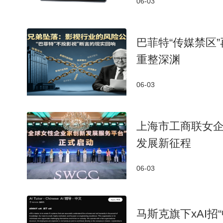
06-03
巴菲特“传媒禁区
重整深渊
06-03
上海市工商联女企
发展新征程
06-03
马斯克旗下xAI招