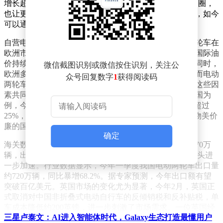
增长超120倍。这一现象不仅让Joybuy在欧洲市场成功出圈，
也让更多在欧华人发现，许多以往难以购买的国货产品，如今
可以通过该平台直接下单并送货上门。
自营电商的崛起不仅推动了国货出海，也为国产电动两轮车在
欧洲市场的扩张提供了新契机。受中东地缘冲突影响，国际油
价持续高位运行，传统燃油车使用成本大幅上升。与此同时，
微信截图识别或微信按住识别，关注公
欧洲多国推进碳中和目标，对燃油车征收高额拥堵费，而电动
众号回复数字
1
获得阅读码
两轮车则不受限制，部分地区甚至提供绿色出行补贴。这些因
素共同推动了电动两轮车在欧洲市场的需求激增。以英国为
例，今年以来燃油价格同比上涨近20%，柴油价格涨幅超过
25%，导致民众日常出行成本大幅增加。在此背景下，物美价
廉的国产电动两轮车迅速成为当地消费者的首选。
确定
海关数据显示，2025年中国电动两轮车出口量已突破2670万
辆，出口总额达68.29亿美元。进入2026年，这一增长势头进
一步加速。行业数据显示，今年一季度我国电动两轮车出口量
约720万辆，同比暴增68.2%。据专家预测，今年出口额有望
突破百亿美元。英国市场的变化尤为显著，今年2月，英国正
式取消对中国非折叠式电动自行车的反倾销税和反补贴税，单
车成本降低约200英镑，进一步刺激了市场需求。一位英国经
三星卢泰文：AI进入智能体时代，Galaxy生态打造最懂用户
销商表示，今年以来到店客流和销量均大幅增长，中国品牌凭