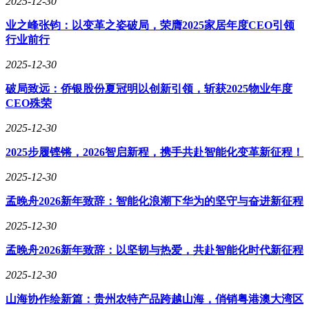
2025-12-30
总的来说，荣耀Magic7系列以其出色的AI能力、顶级的屏幕
业之峰张钧：以变革之姿破局，荣膺2025家居年度CEO引领
素质和强大的性能表现，成为了当下智能手机市场中的佼佼
行业前行
者。无论是追求极致体验的科技爱好者，还是注重实用性的普
通消费者，都能在Magic7系列中找到满意的选择。
2025-12-30
破局致远：侨银股份夏冠明以创新引领，斩获2025物业年度
CEO殊荣
2025-12-30
2025步履铿锵，2026智启新程，携手共赴智能化变革新征程！
2025-12-30
孟晚舟2026新年致辞：智能化浪潮下华为的坚守与奋进新征程
2025-12-30
孟晚舟2026新年致辞：以坚韧与热爱，共赴智能化时代新征程
2025-12-30
山海协作绘新篇：贵州农特产品跨越山海，俏销粤港澳大湾区