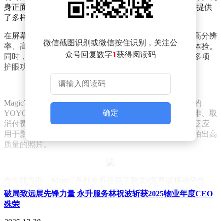
身正面采用了标准版直屏设计和Pro版曲屏设计，为用户提供
了多样化的手感选择。
在屏幕方面，Magic7系列配备了顶级的屏幕素质，包括高分辨
微信截图识别或微信按住识别，关注公
率、高刷新率、高峰值亮度等，为用户带来极致的视觉体验。
众号回复数字
1
获得阅读码
同时，该系列还引入了AI自然光绿洲护眼屏技术，通过多项
护眼功能，有效保护用户的眼睛健康。
Magic7系列最大的亮点在于其强大的AI能力。通过内置的
确定
YOYO智能体，用户可以实现多种自动化操作，如点咖啡、取
消付费订阅等，极大提升了手机使用的便捷性。AI还广泛应
用于影像系统中，通过智能识别和优化，帮助用户轻松拍出高
质量的照片。
在性能方面，Magic7系列全系搭载了骁龙8至尊版移动平台，
凭借强大的处理能力和高效的能耗控制，为用户提供了流畅稳
破局致远展先锋力量 永升服务林祝波斩获2025物业年度CEO
定的游戏体验。同时，该系列还配备了多项通信技术，确保用
殊荣
户在任何场景下都能享受到快速稳定的网络连接。