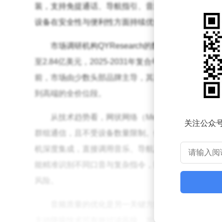
装，支持免提通话、导航指引、音乐播放及多人对讲
设备在安全性与便利性方面持续优化，逐步成为摩托
市场调研机构QYResearch的数据显示，202
至2.84亿美元，2025-2031年复合年增长率达6
前，市场由少数头部品牌主导，其产品以降噪性能、
到高端的全价位段。
从技术趋势看，网状网络（Mesh Networ
关注公众
群组通信，且不受设备数量限制。例如，在大型摩托
机深度集成，直接调用音乐、导航及实时路况信息。
能精准识别不同口音与复杂指令，骑行者通过语音即
风险。
音频质量的优化是另一关键方向。针对摩托车骑
主动降噪技术可有效过滤风噪、发动机声及交通噪音，