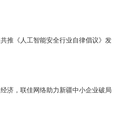
也可能导致掉线或音质下降。
、降噪算法开发、硬件制造及软件集成等多个环节。头部企业通
商合作优化设备适配性。随着蓝牙5.0/5.3技术的普及，设备
手的升级将推动交互方式向更自然的方向发展。
业共推《人工智能安全行业自律倡议》发
增长及旅游文化盛行，成为主要增长极。企业需在产品定价、头
争与标准化要求。例如，部分地区对无线设备频段的使用存在限
碍。
疆经济，联佳网络助力新疆中小企业破局