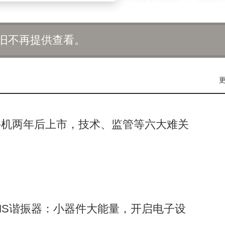
实现“播放指定歌单”或“导航至最近加油站”等精准语音响应，进
旧不再提供查看。
的扩张。团体骑行与长途旅游的兴起，催生了对实时通讯的强烈
障团队安全，尤其在越野场景中，设备可帮助骑手预警潜在危险
在偏远地区依赖设备与GPS或手机配对，实现紧急求助与实时
设备快速联系救援服务。
手机两年后上市，技术、监管等六大难关
讯功能被视为比手持手机更安全的替代方案，骑手无需分散注意
一优势吸引了大量注重安全的消费者，尤其是城市通勤与长途旅
要问题，高端降噪麦克风、远距离蓝牙模块及复杂语音芯片的应
。电池续航与充电便利性同样制约市场发展，长途骑行中频繁充
an MEMS谐振器：小器件大能量，开启电子设
体验。连接稳定性与兼容性问题亟待解决，蓝牙信号易受距离、