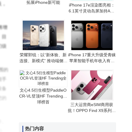
拓展iPhone新可能
及，
iPhone 17e渲染图亮相：
6.1英寸灵动岛屏加持A19
芯片 性价比路线或延续
将增
。目
门级
荣耀郭锐：以“新体验、新
iPhone 17重大升级受青睐
连接、新模式” 推动端侧AI
苹果智能手机年收入有望
走向全球消费市场
重现增长态势
围的
能手
设备
文心4.5衍生模型PaddleO
CR-VL登顶HF Trending全
把的
球榜首
三大运营商eSIM商用获
批！OPPO Find X9系列首
发，无卡通信时代拉开序
件。
幕
热门内容
块，