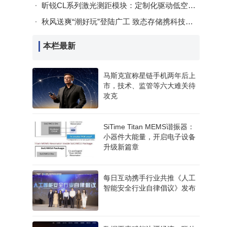
昕锐CL系列激光测距模块：定制化驱动低空经济场景变革新引擎
秋风送爽“潮好玩”登陆广工 致态存储携科技与游戏点燃校园热情
过垂
本栏最新
连接
马斯克宣称星链手机两年后上
市，技术、监管等六大难关待
盔设
攻克
制，
SiTime Titan MEMS谐振器：
小器件大能量，开启电子设备
升级新篇章
每日互动携手行业共推《人工
智能安全行业自律倡议》发布