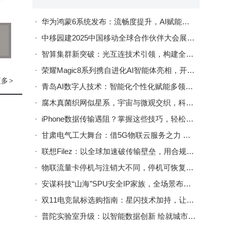
一步
华为鸿蒙6系统发布：流畅度提升，AI赋能，首次实现与苹果生态深度互传
中移园建2025中国移动全球合作伙伴大会展风采，数智化方案拓合作绘新篇
智算集群新突破：光互连技术引领，构建全光超节点架构
需
荣耀Magic8系列携自进化AI智能体亮相，开启AI原生手机新篇章
或分
更多
>
青岛AI数字人技术：智能化个性化赋能多领域，展现强劲发展实力
导
腐木真菌织网似星系，宇宙与微观交织，科研探索未知的奇妙旅程
iPhone数据传输遇阻？掌握这些技巧，轻松实现无缝数据迁移
力即
甘肃电气工大舞台：借5G物联云服务之力 绘就远程运维转型新画卷
行群
联想Filez：以全球加速破传输壁垒，用合规管控守数据主权
物联流量卡停机与注销大不同，停机可恢复，注销需谨慎抉择
安谋科技“山海”SPU安全IP家族，全场景布局守护AI时代安全
用，
双11电竞鼠标选购指南：星闪技术加持，让连接稳定性不再是难题
电的
普陀实验室升级：以智能数据创新 绘就城市治理新图景
电子