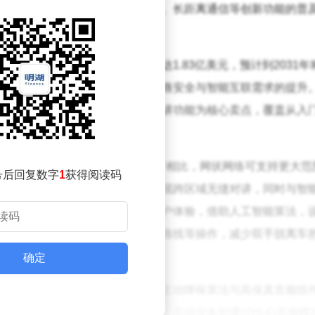
等功能。随着降噪技术、语音激活、长距离通信等创新功能的普
车爱好者的标配装备。
4年全球摩托车蓝牙通讯设备市场规模达1.83亿美元，预计到2031年
.4%。这一增长主要得益于骑行群体对道路安全与智能互联需求的提升
长续航电池、防水设计及多用户对讲功能为核心卖点，覆盖从入
k）的引入成为行业重要突破。与传统蓝牙相比，网状网络可支持更大范
号后回复数字
1
获得阅读码
车拉力赛中，骑手可通过该技术实现跨区域无缝对讲，同时与智
语音控制技术的升级显著提升了用户体验，借助人工智能算法，
可完成接打电话、切换曲目或规划路线等操作，减少双手脱离车
确定
行环境的噪音干扰，制造商开发了主动降噪算法与高保真音频组
确保通话与导航指令的清晰传输；高端设备则通过Hi-Fi音频模