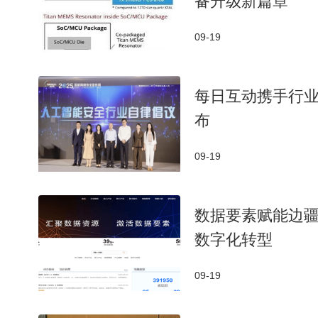
备升级新篇章
干扰及物理障碍影响，不同品牌设备间的兼容性差异
09-19
产业链层面，摩托车蓝牙通讯设备涉及芯片设计
直整合提升技术壁垒，例如自研语音识别系统或与头盔厂
效率与功耗控制有望进一步优化，而人工智能语音助
每日互动携手行
布
从区域市场看，亚太地区与欧洲因城市交通需求
计兼容性及法规合规性方面持续创新，以应对价格竞
09-19
厂商需确保产品符合当地认证标准，避免市场准入障
数据要素赋能边
数字化转型
09-19