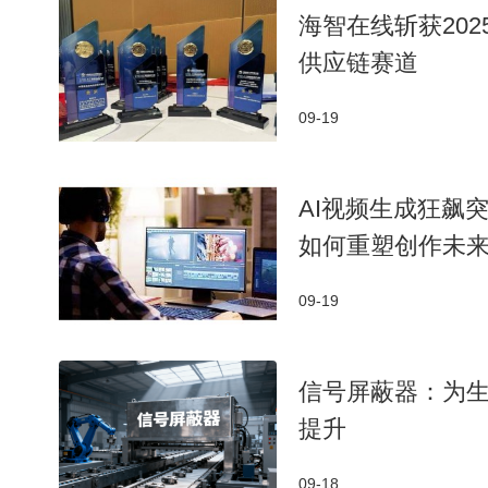
海智在线斩获20
供应链赛道
09-19
AI视频生成狂飙突
如何重塑创作未
09-19
信号屏蔽器：为
提升
09-18