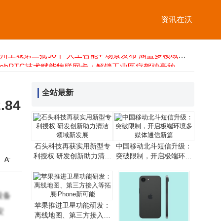
“祖冲之三号”同款芯片赋能！我国超导量子计算机“天衍-287”搭建完成并开放服务
小天互连IM系统：打破政企信息孤岛 驱动一体化协作新变革
资讯在沃
虚拟化与超融合：从架构到应用，一文读懂如何选择适合的IT方案
安科瑞ASCB3-80m智能微断：全参量监测+远程操控，筑牢低压配电安全防线
杭州上城第三批50个“人工智能+”场景发布 涵盖多领域促发展
WebRTC技术赋能物联网卡：解锁工业医疗驾驶毫秒级低时延通信新路径
昕锐CL系列激光测距模块：定制化驱动低空经济场景变革新引擎
企业展厅多媒体设备保养指南：从日护到年检的分层维护策略
全站最新
SK海力士VFO工艺打造HBS技术，为移动设备AI性能提升带来新突破
84
2025金砖大赛大数据分析赛项落幕 多元力量共促数智化人才培养新篇章
“祖冲之三号”同款芯片赋能！我国超导量子计算机“天衍-287”搭建完成并开放服务
石头科技再获实用新型专
中国移动北斗短信升级：
利授权 研发创新助力清洁
突破限制，开启极端环境
领域新发展
多媒体通信新篇
设备
苹果推进卫星功能研发：
安
离线地图、第三方接入等