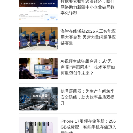
数据要素赋能边疆经济，联佳
网络助力新疆中小企业破局数
字化转型
海智在线斩获2025人工智能应
用大赛金奖 民营力量闪耀供应
链赛道
AI视频生成狂飙突进：从“无
声”到“声画同步”，技术革新如
何重塑创作未来？
信号屏蔽器：为生产车间筑牢
安全防线，助力效率品质双提
升
iPhone 17引领存储革新：256
GB成标配，智能手机存储迈入