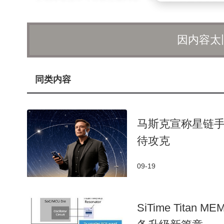
为音乐爱好者提供沉浸式听觉体验。例如，部分产品已
强化了设备的实用性。
因内容太
行业发展的核心驱动力之一是摩托车爱好者群体
求。骑手需通过蓝牙设备共享路况、规划停靠点并保
同类内容
享沿途景点信息。探险骑行领域的增长同样显著，骑手
航。例如，山区探险者若遇事故或机械故障，可通过
马斯克宣称星链
安全意识的提升进一步推动了市场普及。免提通
待攻克
可完成通话或接收导航指令，从而降低事故风险。这
体。
09-19
然而，行业仍面临多重挑战。生产成本高企是首
推高了设备价格，限制了价格敏感型用户的购买意愿
SiTime Tit
需求与部分地区充电设施的缺失形成矛盾，影响用户