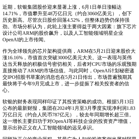
近期，软银集团股价迎来显著上涨，6月1日单日涨幅达
14.71%，市值攀升至48万亿日元（约合3060亿美元），创下
历史新高。尽管次日股价回落4.52%，但整体趋势仍保持强
劲。市场分析认为，此轮上涨主要得益于两大因素：旗下芯片
设计公司ARM的股价飙升，以及人工智能领域明星企业
OpenAI的上市传闻。
作为全球领先的芯片架构提供商，ARM在5月21日迎来股价大
涨16.16%，市值首次突破3000亿美元大关。这一表现与英伟
达当天释放的积极信号密切相关，后者对CPU市场的乐观预期
直接推动了ARM的市场估值。与此同时，OpenAI计划秘密递
交IPO招股书草案的消息也在5月21日传出，市场普遍预期其
最快将于今年9月完成上市，进一步提振了相关投资者的信
心。
软银的财务表现同样印证了其投资策略的成功。根据5月13日
公布的最新财报，集团在2024年1月至3月季度实现净利润1.83
万亿日元（约合人民币787亿元），较去年同期增长超三倍。
这一增长主要归功于对OpenAI等科技企业的投资资产增值，
显示出孙正义在人工智能领域的远见卓识。