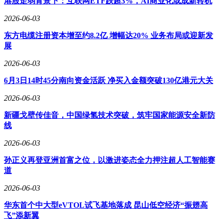
港股走弱背景下：互联网ETF跌超3%，AI商业化或成新转机
2026-06-03
东方电缆注册资本增至约8.2亿 增幅达20% 业务布局或迎新发
展
2026-06-03
6月3日14时45分南向资金活跃 净买入金额突破130亿港元大关
2026-06-03
新疆戈壁传佳音，中国绿氢技术突破，筑牢国家能源安全新防
线
2026-06-03
孙正义再登亚洲首富之位，以激进姿态全力押注超人工智能赛
道
2026-06-03
华东首个中大型eVTOL试飞基地落成 昆山低空经济“振翅高
飞”添新翼