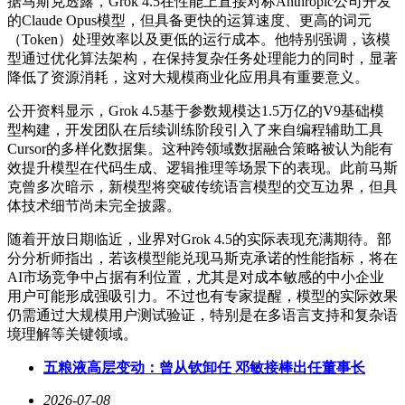
据马斯克透露，Grok 4.5在性能上直接对标Anthropic公司开发
的Claude Opus模型，但具备更快的运算速度、更高的词元
（Token）处理效率以及更低的运行成本。他特别强调，该模
型通过优化算法架构，在保持复杂任务处理能力的同时，显著
降低了资源消耗，这对大规模商业化应用具有重要意义。
公开资料显示，Grok 4.5基于参数规模达1.5万亿的V9基础模
型构建，开发团队在后续训练阶段引入了来自编程辅助工具
Cursor的多样化数据集。这种跨领域数据融合策略被认为能有
效提升模型在代码生成、逻辑推理等场景下的表现。此前马斯
克曾多次暗示，新模型将突破传统语言模型的交互边界，但具
体技术细节尚未完全披露。
随着开放日期临近，业界对Grok 4.5的实际表现充满期待。部
分分析师指出，若该模型能兑现马斯克承诺的性能指标，将在
AI市场竞争中占据有利位置，尤其是对成本敏感的中小企业
用户可能形成强吸引力。不过也有专家提醒，模型的实际效果
仍需通过大规模用户测试验证，特别是在多语言支持和复杂语
境理解等关键领域。
五粮液高层变动：曾从钦卸任 邓敏接棒出任董事长
2026-07-08