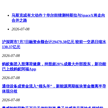
马斯克或有大动作？华尔街猜测特斯拉与SpaceX将走向
合并之路
2026-07-08
沪深两市7月7日融资余额合计29479.38亿元 较前一交易日缩水
130.37亿元
2026-07-08
蚂蚁集团入股薄荷健康，持股超28%成最大外部股东，新功能
已上线蚂蚁阿福App
2026-07-08
通信设备成资金流入“领头羊”，新能源周期板块资金撤离半导
体现分歧
2026-07-08