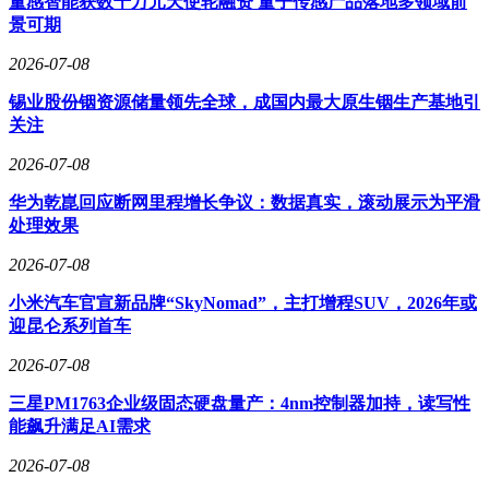
量感智能获数千万元天使轮融资 量子传感产品落地多领域前
景可期
2026-07-08
锡业股份铟资源储量领先全球，成国内最大原生铟生产基地引
关注
2026-07-08
华为乾崑回应断网里程增长争议：数据真实，滚动展示为平滑
处理效果
2026-07-08
小米汽车官宣新品牌“SkyNomad”，主打增程SUV，2026年或
迎昆仑系列首车
2026-07-08
三星PM1763企业级固态硬盘量产：4nm控制器加持，读写性
能飙升满足AI需求
2026-07-08