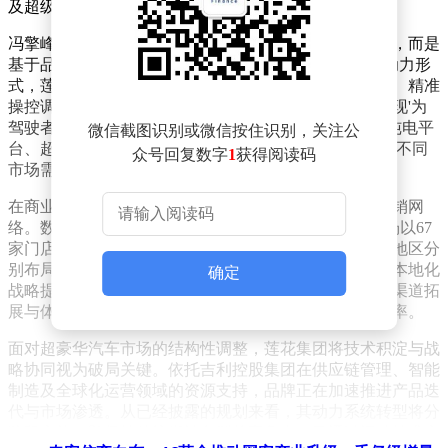
及超级混动三大动力系统同步覆盖的跑车品牌。
冯擎峰特别强调，此次战略调整并非对传统优势的背离，而是
基于品牌基因的现代化演绎。他指出："无论采用何种动力形
式，莲花始终将驾驶者体验置于首位。通过轻量化设计、精准
操控调校及英国工程精髓的传承，确保每款产品都能兑现'为
驾驶者造车'的核心承诺。"据介绍，品牌正在同步推进纯电平
微信截图识别或微信按住识别，关注公
台、超级混动系统及全新V8混动系统的研发，形成覆盖不同
众号回复数字
1
获得阅读码
市场需求的完整技术矩阵。
在商业布局层面，莲花已构建起覆盖四大核心市场的分销网
络。数据显示，其全球销售终端达216家，其中欧洲市场以67
家门店领跑，中国市场紧随其后拥有63家，北美及其他地区分
别布局48家和38家。这种均衡的区域分布，为品牌实施本地化
确定
战略提供了重要支撑。冯擎峰透露，未来将通过数字化渠道拓
展与体验式营销相结合的方式，进一步提升客户触达效率。
面对超豪华汽车市场的结构性调整，莲花集团将技术积淀与战
略协同视为破局关键。依托吉利控股集团在供应链管理、智能
制造及全球化运营领域的资源支持，品牌正在加速推进产品迭
代与市场渗透。从已经披露的规划来看，其动力系统转型将分
阶段实施，既保持传统燃油车型的竞争力，又通过混动技术实