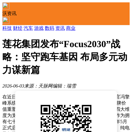
沃资讯
科技
财经
汽车
游戏
数码
资讯
商业
莲花集团发布“Focus2030”战
略：坚守跑车基因 布局多元动
力谋新篇
2026-06-03
来源：天脉网
编辑：瑞雪
在近日于上海举行的品牌沟通会上，莲花集团首席执行官冯擎
峰系统阐释了"Focus2030"战略的核心框架。该战略以品牌价
值重塑、动力系统革新、全球资源整合及运营体系优化四大维
度为支撑，旨在构建适应市场变革的可持续发展模式。作为拥
有七十余年历史的顶级跑车制造商，莲花宣布将于2026年5月
正式启动这项战略转型，届时将成为业内首个实现燃油、纯电