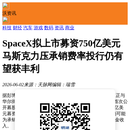
沃资讯
科技
财经
汽车
游戏
数码
资讯
商业
SpaceX拟上市募资750亿美元
马斯克力压承销费率投行仍有
望获丰利
2026-06-02
来源：天脉网
编辑：瑞雪
据彭博社最新消息，埃隆·马斯克掌舵的科技巨头SpaceX正与
华尔街多家顶级投行展开密集谈判，试图将即将启动的首次公
开募股（IPO）承销费率压至历史新低。这场涉及约750亿美
元募资规模的上市计划，若按0.75%以下的费率计算，仍可能
为承销机构带来约5亿美元（约合人民币33.9亿元）的佣金收
入。