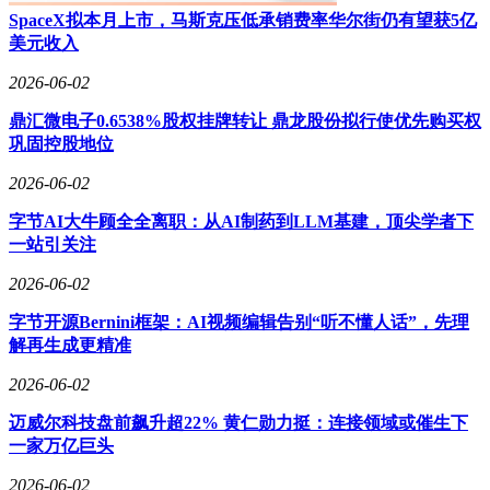
SpaceX拟本月上市，马斯克压低承销费率华尔街仍有望获5亿
美元收入
2026-06-02
鼎汇微电子0.6538%股权挂牌转让 鼎龙股份拟行使优先购买权
巩固控股地位
2026-06-02
字节AI大牛顾全全离职：从AI制药到LLM基建，顶尖学者下
一站引关注
2026-06-02
字节开源Bernini框架：AI视频编辑告别“听不懂人话”，先理
解再生成更精准
2026-06-02
迈威尔科技盘前飙升超22% 黄仁勋力挺：连接领域或催生下
一家万亿巨头
2026-06-02