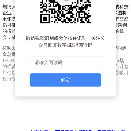
知情人士透露，这家同时布局航天发射与人工智能领域的科技
企业，计划在本月正式启动IPO程序。尽管马斯克团队试图将
承销费用控制在极低水平，但以当前募资规模估算，这笔交易
仍可能跻身华尔街史上最大规模IPO承销业务之列。参与谈判
的投行面临两难选择：接受低费率换取参与标志性项目的机
会，或放弃这单可能改写行业纪录的生意。
微信截图识别或微信按住识别，关注公
众号回复数字
1
获得阅读码
按照0.75%的费率上限计算，承销机构从这笔交易中获得的佣
金总额仍将达到5亿美元量级。这一数字与常规IPO市场
1%-3%的费率标准形成鲜明对比，显示出SpaceX在金融市场
的强势议价能力。市场分析人士指出，如此大规模的上市计划
即使以折扣费率执行，其绝对收益仍相当可观，这或许是吸引
投行妥协的关键因素。
确定