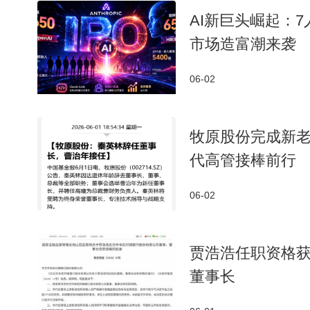
AI新巨头崛起：7
市场造富潮来袭
06-02
牧原股份完成新老交
代高管接棒前行
06-02
贾浩浩任职资格
董事长