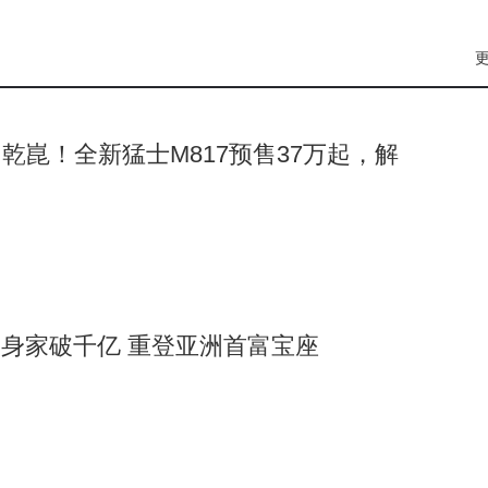
乾崑！全新猛士M817预售37万起，解
义身家破千亿 重登亚洲首富宝座