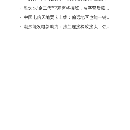
雅戈尔“企二代”李寒穷将接班，名字背后藏父爱，商业版图再拓展
中国电信天地翼卡上线：偏远地区也能一键直连卫星，通信无死角成现实
潮汐能发电新助力：法兰连接橡胶接头，强韧柔韧守护海洋动力系统