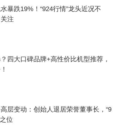
暴跌19%！“924行情”龙头近况不
引关注
？四大口碑品牌+高性价比机型推荐，
松！
高层变动：创始人退居荣誉董事长，“9
裁之位