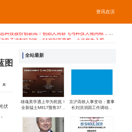
AI热潮助力孙正义身家破千亿 重登亚洲首富宝座
雄魂美学遇上华为乾崑！全新猛士M817预售37万起，解锁越野新境界
资讯在沃
ARM CEO：美国禁运AI CPU难度极大，CPU正重回AI核心引市场需求激增
威特利电源：20年“慢”耕锂电领域，以品质铸就全球能源解决方案新典范
蓝思科技股价创新高！创始人周群飞与科技大佬同框，身价一日近增百亿
好达电子冲刺科创板：64岁刘平掌舵，小米华为入股共谋发展
千寻智能3个月吸金近50亿登顶全球榜单 商业化加速驶入IPO前哨战
6月3日中证转债指数收跌0.41% 哪些转债涨跌居前？研究团队给出组合建议
全站最新
烟火传奇：广州高性价比烧烤优选，品质稳定食材鲜获食客青睐
蓝图
身家千亿再登顶亚洲首富，孙正义豪言押注AI与机器人新风口
AI热潮助力孙正义身家破千亿 重登亚洲首富宝座
雄魂美学遇上华为乾崑！全新猛士M817预售37万起，解锁越野新境界
雄魂美学遇上华为乾崑！
京沪高铁人事变动：董事
光伏
全新猛士M817预售37万
长刘洪润因工作调动辞
起，解锁越野新境界
任，副董事长李敬伟代行
，
职务