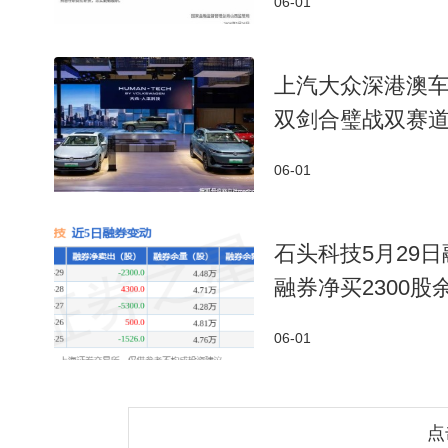
06-01
上汽大众深港澳车展发
双剑合璧战双赛
06-01
石头科技5月29日
融券净买2300股余
06-01
点