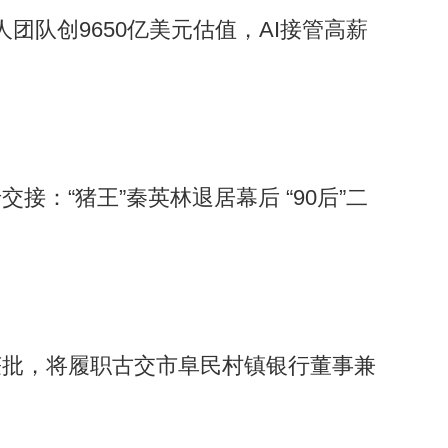
人团队创9650亿美元估值，AI接管高薪
接：“猪王”秦英林退居幕后 “90后”二
获批，将履职古交市阜民村镇银行董事兼