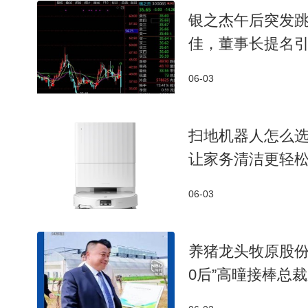
银之杰午后突发跳水
佳，董事长提名
06-03
扫地机器人怎么选
让家务清洁更轻
06-03
养猪龙头牧原股份
0后”高曈接棒总