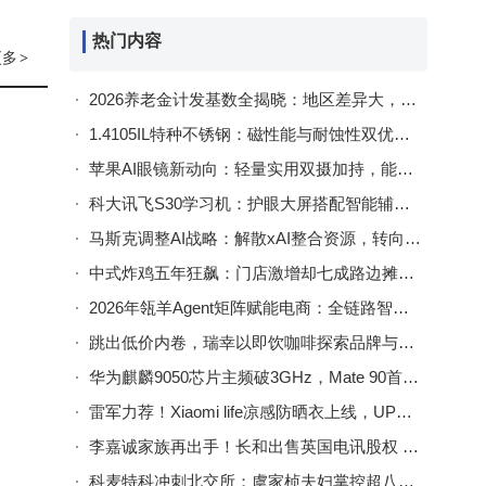
热门内容
更多
>
2026养老金计发基数全揭晓：地区差异大，公平性难题待解
1.4105IL特种不锈钢：磁性能与耐蚀性双优，高端制造的理想之选
苹果AI眼镜新动向：轻量实用双摄加持，能否撼动Meta市场地位？
科大讯飞S30学习机：护眼大屏搭配智能辅导，为孩子铺就高效学习路
马斯克调整AI战略：解散xAI整合资源，转向云服务谋新局
中式炸鸡五年狂飙：门店激增却七成路边摊，品牌化突围路在何方？
2026年瓴羊Agent矩阵赋能电商：全链路智能化落地，驱动行业数智升级
跳出低价内卷，瑞幸以即饮咖啡探索品牌与场景新增长路径
华为麒麟9050芯片主频破3GHz，Mate 90首发引领国产芯片性能新高度
雷军力荐！Xiaomi life凉感防晒衣上线，UPF50 + 冰爽透气颜值高
李嘉诚家族再出手！长和出售英国电讯股权 套现455亿港元优化资产
科麦特科冲刺北交所：虞家桢夫妇掌控超八成表决权 妻子财务背景助力发展