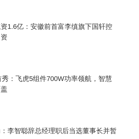
资1.6亿：安徽前首富李缜旗下国轩控
出资
首秀：飞虎5组件700W功率领航，智慧
覆盖
动：李智聪辞总经理职后当选董事长并暂