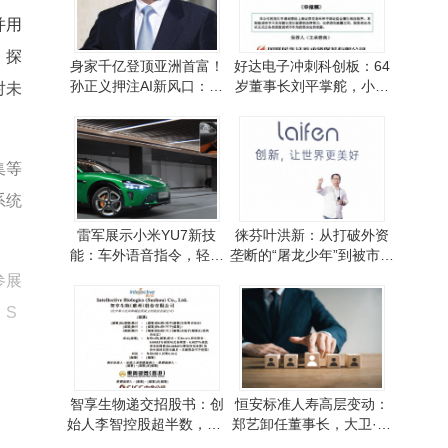
并用
，探
身家千亿登顶亚洲首富！
好达电子冲刺科创板：64
孙正义押注AI新风口：物
岁董事长刘平掌舵，小米
对未
理智能与机器人成关键
华为等巨头入股
集等
系统
雷军展示小米YU7新技
徕芬叶洪新：从打破外资
能：车外语音指令，轻松
垄断的“屠龙少年”到被市场
泊出极限窄车位
质疑的“恶龙”
参展
，S
智享生物递交招股书：创
恒安标准人寿高层变动：
始人李智控股超半数，CF
郑艺卸任董事长，大卫·穆
O黄琼系其妻姐且履历亮眼
耶代行职责