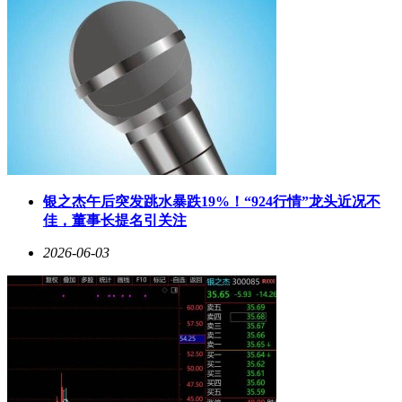
银之杰午后突发跳水暴跌19%！“924行情”龙头近况不
佳，董事长提名引关注
2026-06-03