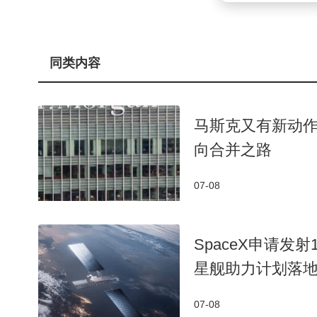
本次展览的最大亮点是将前沿AI技术与经典动画
入点，打造了充满童趣的沉浸式科普场景。在八大主题
同类内容
动手操作中理解人工智能原理。这种"玩中学"的模式
展区设置涵盖AI编程、智能绘画、虚拟对战等多
马斯克又有新动作
感受大模型的创造力，还能在编程体验区探索代码与
向合并之路
抽象的AI概念转化为可触摸、可参与的实践项目，有
07-08
作为教育科技领域的领军企业，科大讯飞在人工
技术为支撑，将校内因材施教经验延伸至家庭学习场
方案，基于"最近发展区"理论规划个性化学习路径，
SpaceX申请发
星舰助力计划落
07-08