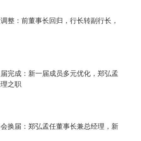
大调整：前董事长回归，行长转副行长，
换届完成：新一届成员多元优化，郑弘孟
经理之职
1.6亿师生的真实学习数据持续优化产品功能。其AI学习机的教
个省级行政区的5万余所学校。该产品连续五年占据全国高端学
事会换届：郑弘孟任董事长兼总经理，新
居行业榜首。