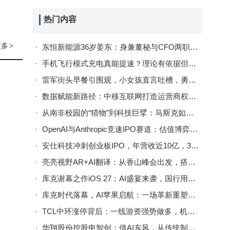
热门内容
切
，在
更多
>
东恒新能源36岁姜东：身兼董秘与CFO两职 年薪83万超董事长
手机飞行模式充电真能提速？理论有依据但效果有限，别被误导了
作画
雷军街头早餐引围观，小女孩直言吐槽，勇气与独立思维值得点赞
，将
数据赋能新路径：中移互联网打造运营商权益电商智慧运营新生态
从南非校园的“猎物”到科技巨擘：马斯克如何用底层逻辑铸就万亿传奇？
OpenAI与Anthropic竞速IPO赛道：估值博弈下，AI巨头开启新角逐
可控
安仕科技冲刺创业板IPO，年营收近10亿，38岁实控人赵振超年薪175万
学习
亮亮视野AR+AI翻译：从香山峰会出发，搭建国际文旅交流新桥梁
库克谢幕之作iOS 27：AI盛宴来袭，国行用户却只能“望梅止渴”？
库克时代落幕，AI苹果启航：一场革新重塑高端智能生态新未来
TCL中环涨停背后：一线游资强势做多，机构北向资金多空激战正酣
华翔股份控股申智创：借AI东风，从传统制造迈向智能生态新征程