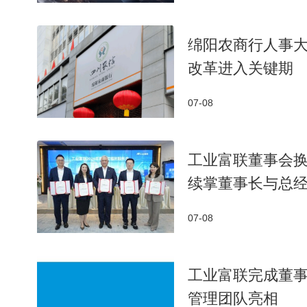
绵阳农商行人事
改革进入关键期
07-08
工业富联董事会
续掌董事长与总
07-08
目前，科大讯飞已与全国6万所中小学建立合作，
容与公立学校教学场景高度契合，相关实践已覆盖32
工业富联完成董
市场销量和销售额双首位，用户净推荐值（NPS）位
管理团队亮相