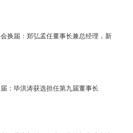
200多个城市，举办600余场线下体验活动，累计吸引超200万
馆和合肥市科技馆，通过专业科普场景让更多青少年感受AI技
合作打造人工智能主题展览，持续推动科技教育普及。
事会换届：郑弘孟任董事长兼总经理，新
换届：毕洪涛获选担任第九届董事长