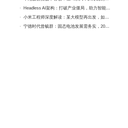
Headless AI架构：打破产业僵局，助力智能硬件品牌夺回技术主权与市场主动
小米工程师深度解读：某大模型再出发，如何跨越成本与同质化双重难关？
宁德时代曾毓群：固态电池发展需务实，2030年前百万级装车难度大
研内
习机