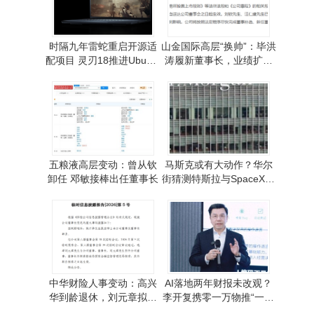
时隔九年雷蛇重启开源适
山金国际高层“换帅”：毕洪
配项目 灵刃18推进Ubuntu
涛履新董事长，业绩扩张
认证 Linux适配迈出重要一
与上市冲刺齐头并进
步
五粮液高层变动：曾从钦
马斯克或有大动作？华尔
卸任 邓敏接棒出任董事长
街猜测特斯拉与SpaceX将
走向合并之路
中华财险人事变动：高兴
AI落地两年财报未改观？
华到龄退休，刘元章拟接
李开复携零一万物推“一号
任董事长待核准
位AI”破局