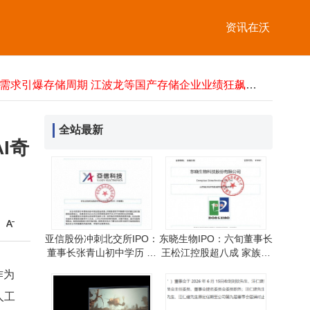
ERP与WMS：企业管理的“账本先生”与“仓库管家”如何协同作战？
法国超大件服务：专业化流程助力非标货物畅通物流“最后一公里”
资讯在沃
兰州黄河高层变动：郭丽丽辞总裁转任副总 谭岳鑫兼任董事长与总裁
亚信股份拟北交所上市：董事长张青山初中学历 总经理邓磊有自由职业经历
AI需求引爆存储周期 江波龙等国产存储企业业绩狂飙资本市场版图扩张
智谱限售股解禁股价逆势上扬 资本力挺与估值重构助力突破困境
A股早盘飘红：科创50领涨，半导体强势，视觉具身智能第一股瑞为技术上市
7月7日A股两融余额减少136.02亿元 石油石化等行业个股获融资青睐
全站最新
中山市峻曦新能源有限公司成立 注册资本10万 聚焦新能源领域多元业务发展
I奇
中国康富、国电投携手在津成立新能源投资合伙企业 出资达约14.2亿
ERP与WMS：企业管理的“账本先生”与“仓库管家”如何协同作战？
法国超大件服务：专业化流程助力非标货物畅通物流“最后一公里”
亚信股份冲刺北交所IPO：
东晓生物IPO：六旬董事长
董事长张青山初中学历 总
王松江控股超八成 家族成
经理邓磊曾自由职业三年
员间接参股引关注
作为
人工