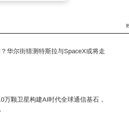
IP《玩具总动员5》深度结合。主办方以孩子们熟悉的动画角色为
展区中，孩子们可以通过互动任务与动画伙伴共同探索AI世界
打破了传统科普的单向输出方式，让科技知识变得生动可感。
个领域。孩子们可以在AI对弈中体验算法博弈的精妙，通过智能
？华尔街猜测特斯拉与SpaceX或将走
智能的奇妙关联。每个展区都根据青少年认知特点设计互动环节
效激发了孩子们对科技创新的兴趣。
智能领域已有二十余年技术积累。其核心教育大模型以全栈自主
景。通过算法分析和大数据诊断，该系统能为每个学生量身定制
显著降低个性化教育成本。
射10万颗卫星构建AI时代全球通信基石，
地