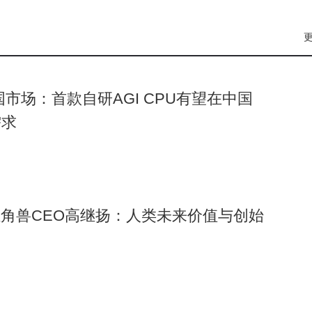
的技术支撑。其数据库覆盖全球230多个国家和地区，每日实
可一键生成客户背调报告和谈单机会评估。系统还能精准挖掘采购
并提供市场动态分析和竞争对手监测功能。某机械企业使用该工
。
中国市场：首款自研AGI CPU有望在中国
需求
独角兽CEO高继扬：人类未来价值与创始