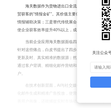
海关数据作为货物进出口全流程产生的贸易信息
贸获客的"情报金矿"。其价值主要体现在四个方面：
情报辅助决策；三是替代传统展会模式降低获客成本
使企业获客效率提升40%以上，成本降低30%。
当前企业应用海关数据面临四大挑战：数据质量
针对这些痛点，白皮书提出了四步标准化流程：首先
关注公众
更新及时、真实精准的数据源；然后运用HS编码搜
通过客户背调、精细化邮件营销和私域运营实现转化。
户。
在技术创新层面，AI与社交媒体的融合成为海关
化邮件生成和精准广告投放，使营销效率提升3倍以上。当海
善用户画像，还能捕捉实时市场动态，推动个性化营销。