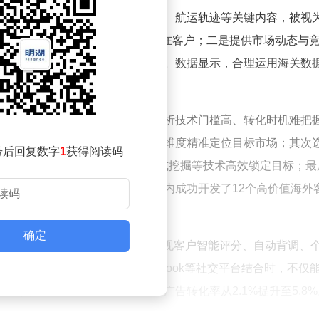
，包含采购商与供应商、产品规格、航运轨迹等关键内容，被视
一是通过真实采购需求精准锁定潜在客户；二是提供市场动态与
；四是优化供应链管理巩固老客户。数据显示，合理运用海关数
参差不齐、缺乏直接联系方式、分析技术门槛高、转化时机难把
通过产品、地域、企业、行业四个维度精准定位目标市场；其次
号后回复数字
1
获得阅读码
索、客户分级筛选、多渠道联系方式挖掘等技术高效锁定目标；最
某家电企业通过该流程，三个月内成功开发了12个高价值海外
确定
数据价值放大的关键。AI技术可实现客户智能评分、自动背调、
关数据与LinkedIn、Facebook等社交平台结合时，不仅
某服装企业通过这种模式，将广告转化率从2.1%提升至5.8%