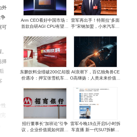
为外
竞争
Arm CEO看好中国市场：
雷军再出手！特斯拉“多面
首款自研AGI CPU有望在
手”宋钢加盟，小米汽车产
据可
中国热销并带来强劲需求
能销售双线发力
握。
选择
后
东鹏饮料业绩破200亿却股
AI浪潮下，百亿独角兽CE
价遇冷：押宝张雪机车背
O高继扬：人类未来价值与
客
后增长与挑战并存
创始人的“盗火”使命
个性
能完
招行董事长“加班论”引争
雷军今晚19点开启5小时拆
。
议，企业价值观如何跟上
车直播 新一代SU7拆解顺
时代步伐？
序提前揭晓 六大看点不容