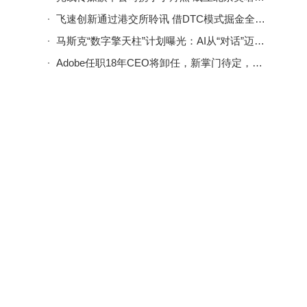
飞速创新通过港交所聆讯 借DTC模式掘金全球AI网络新蓝海
马斯克“数字擎天柱”计划曝光：AI从“对话”迈向“执行”，xAI却陷动荡
Adobe任职18年CEO将卸任，新掌门待定，AI时代挑战与机遇并存