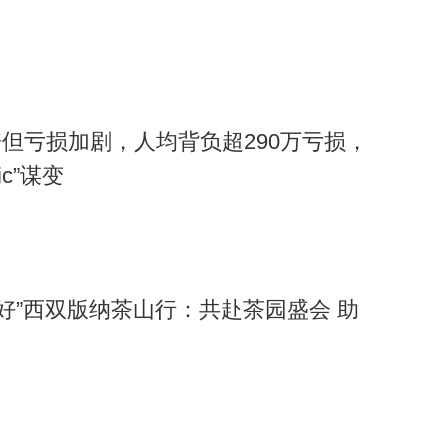
但亏损加剧，人均背负超290万亏损，
ic”谋变
美好”西双版纳茶山行：共赴茶园盛会 助