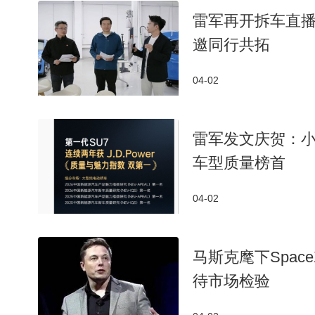
雷军再开拆车直播
邀同行共拓
04-02
雷军发文庆贺：小米S
车型质量榜首
04-02
马斯克麾下Spac
待市场检验