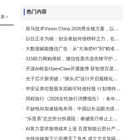
时更
错过
热门内容
决策
更多
>
具
斑马技术Vision China 2026秀全栈方案，以AI与3D感知赋能制造业智能升级
以任正非为镜：创业者如何借榜样之力，在开放学习中实现自我跃升？
大数据赋能微信广告：从“大海捞针”到“精准触达”的实战指南
315助力网购维权，微信投票共选先锋守护线上消费公平正义
开源AI框架OpenClaw开通微博 获智谱百度等国内AI企业热烈欢迎与支持
光子芯片新突破：“插头式”设计开启规模化生产与高效通信新篇章
华安证券控股股东拟购可转债转股 计划增持A股股份金额1亿至2亿元
同程旅行《2026女性旅行消费报告》：各年龄段女性旅行消费呈现多元新趋势
不缺电却加速核电布局：中国以长远眼光搭建现代化能源新体系
“乐普系”北交所分拆遇阻：睿健医疗终止上市，关联交易与业绩隐忧成拦路虎
AI算力需求激增成本上涨 百度智能云部分产品4月18日起结构性调价
光线传媒旗下公司携手丁舟杰 成立北京笑嘻兮创意科技新公司