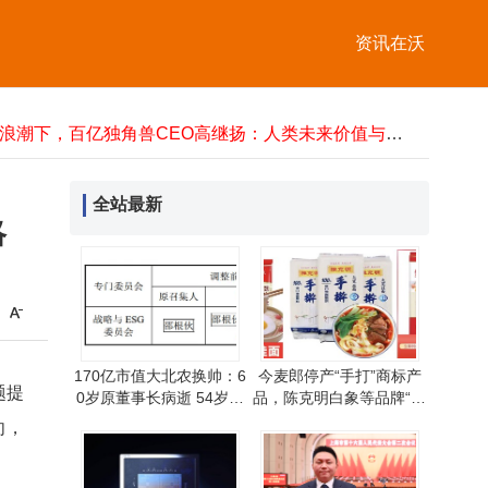
灵山县工商联带民营企业家“取经” 助力企业完善制度提升竞争力
中国移动携手多方发布ODS白皮书：破解AI基建痛点，引领超节点技术标准化新方向
资讯在沃
戴尔外星人Area-51台式机4月22日登场，首发锐龙9 9950X3D2处理器引期待
Arm CEO看好中国市场：首款自研AGI CPU有望在中国热销并带来强劲需求
AI浪潮下，百亿独角兽CEO高继扬：人类未来价值与创始人的“盗火”使命
雷军再开拆车直播，谈“百色计划”引期待，磁吸萌宠热销邀同行共拓
Arm CEO看好中国市场：AGI CPU符合在华销售条件 需求或与全球相当
特斯拉Model S/X正式停产 全球现存库存新车数量已不足600辆
全站最新
亿纬锂能ESIE 2026展6.9MWh储能系统，技术领先且获多企业合作签约超50GWh
略
第六届CHWE跨境电商展落幕：20万+人次到场，共绘出海新蓝图
灵山县工商联带民营企业家“取经” 助力企业完善制度提升竞争力
中国移动携手多方发布ODS白皮书：破解AI基建痛点，引领超节点技术标准化新方向
170亿市值大北农换帅：6
今麦郎停产“手打”商标产
题提
0岁原董事长病逝 54岁遗
品，陈克明白象等品牌“手
孀接任董事长
擀”挂面竟也是商标
向，