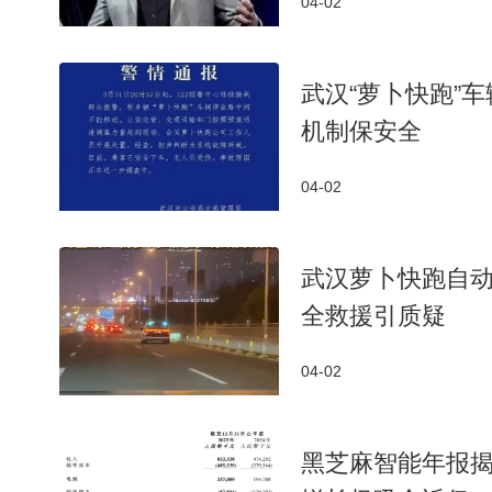
04-02
武汉“萝卜快跑”
机制保安全
04-02
武汉萝卜快跑自
全救援引质疑
04-02
黑芝麻智能年报揭