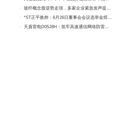
玻纤概念股逆势走强，多家企业紧急发声提示投资风险需谨慎
*ST正平换帅：6月26日董事会会议选举金煜坤出任新董事长
天盾雷电D05J8H：筑牢高速通信网络防雷屏障 守护数字化安全基石