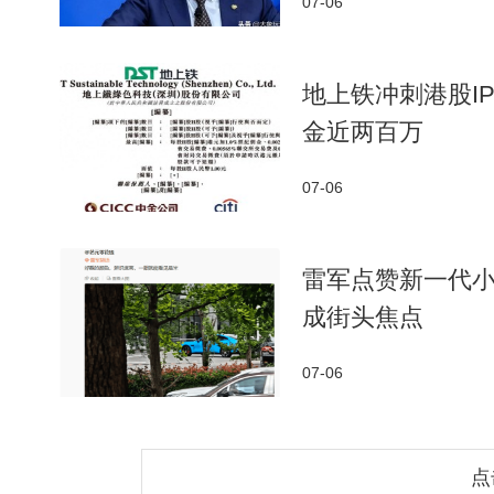
07-06
地上铁冲刺港股I
金近两百万
07-06
雷军点赞新一代小
成街头焦点
07-06
点