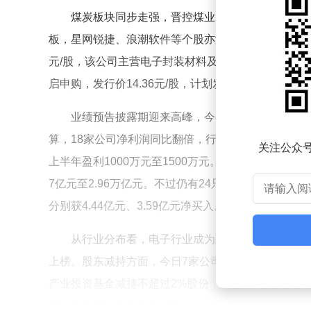
煤炭板块同步走强，晋控煤业、潞安环能等个股涨幅
板，星网锐捷、浪潮软件等个股亦涨停。新股市场表现分化
元/股，该公司主营电子封装材料及高性能改性塑料
启申购，发行价14.36元/股，计划发行5000万股，
业绩预告披露期迎来高峰，今日31家上市公司发
算，18家公司净利润同比翻倍，行云科技以最高699
关注公众
上半年盈利1000万元至1500万元。融资融券数据显
7亿元至2.96万亿元。不过仍有24只个股获杠杆资金
分别获4.44亿元、3.59亿元净买入。
从行业分布看，电子行业成为融资客最爱，13只
上榜。股东减持方面，今日7家公司披露减持计划，合
产业投资基金减持不超过2%股份，该基金此前刚完成
弱，盘中最大跌幅接近15%。