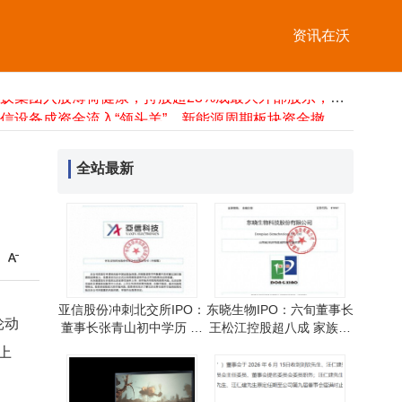
马斯克确认SpaceXAI明日开放Grok 4.5模型，对标Claude Opus且成本更低
五粮液高层变动：曾从钦卸任 邓敏接棒出任董事长
资讯在沃
马斯克或有大动作？华尔街猜测特斯拉与SpaceX将走向合并之路
沪深两市7月7日融资余额合计29479.38亿元 较前一交易日缩水130.37亿元
蚂蚁集团入股薄荷健康，持股超28%成最大外部股东，新功能已上线蚂蚁阿福App
通信设备成资金流入“领头羊”，新能源周期板块资金撤离半导体现分歧
量感智能获数千万元天使轮融资 量子传感产品落地多领域前景可期
锡业股份铟资源储量领先全球，成国内最大原生铟生产基地引关注
全站最新
华为乾崑回应断网里程增长争议：数据真实，滚动展示为平滑处理效果
小米汽车官宣新品牌“SkyNomad”，主打增程SUV，2026年或迎昆仑系列首车
马斯克确认SpaceXAI明日开放Grok 4.5模型，对标Claude Opus且成本更低
亚信股份冲刺北交所IPO：
东晓生物IPO：六旬董事长
轮动
董事长张青山初中学历 总
王松江控股超八成 家族成
经理邓磊曾自由职业三年
员间接参股引关注
上