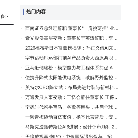
热门内容
分析
更多
>
西南证券总经理辞职 董事长“一肩挑两担” 业务挑战与机遇并存
紫光股份高层变动：董事长于英涛辞职，李涛接棒新任董事长
2026福布斯日本富豪榜揭晓：孙正义借AI东风再登首富之巅
字节跳动Flow部门前AI产品负责人西原离职创业，猫箱星绘成绩亮眼引关注
亚马逊储瑞松：模型能力与工程体系共促 Agentic AI 爆发拐点已至
便携升降式太阳能供电系统：破解野外监控供电难题的实用方案
英特尔CEO陈立武：布局先进封装与新材料，锚定5到10年10倍回报目标
万通发展人事变动：王忆会辞任董事长 王薇接棒履新
宁德时代携手宝马、谷歌等巨头，共启全球能源循环经济新征程
一颗青梅撬动百亿市值，杨幂代言背后，安徽“梅子大王”的上市突围战
马斯克透露特斯拉AI6进展：设计评审顺利 2028年投产或引领算力新飞跃
天瞳威视再冲IPO：中银国际退出保荐，招股书信息多处存出入