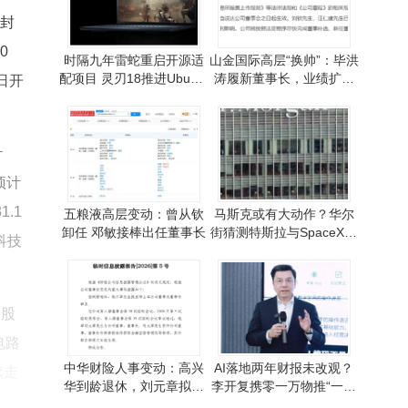
度封
0
时隔九年雷蛇重启开源适
山金国际高层“换帅”：毕洪
配项目 灵刃18推进Ubuntu
涛履新董事长，业绩扩张
日开
认证 Linux适配迈出重要一
与上市冲刺齐头并进
步
计
预计
.1
五粮液高层变动：曾从钦
马斯克或有大动作？华尔
卸任 邓敏接棒出任董事长
街猜测特斯拉与SpaceX将
科技
走向合并之路
个股
电路
中华财险人事变动：高兴
AI落地两年财报未改观？
续走
华到龄退休，刘元章拟接
李开复携零一万物推“一号
任董事长待核准
位AI”破局