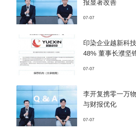
报显著改善
07-07
印染企业越新科技北
48% 董事长濮
07-07
李开复携零一万物
与财报优化
07-07