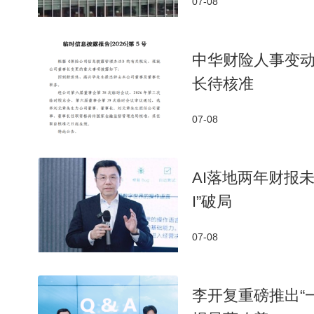
07-08
中华财险人事变
长待核准
07-08
AI落地两年财报
I”破局
07-08
李开复重磅推出“