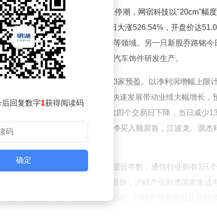
突破3%。云计算概念股掀起涨停潮，网宿科技以"20cm"幅
，N康美特在北交所上市首日大涨526.54%，开盘价达51.0
，产品应用于新型显示、半导体照明等领域。另一只新股乔路铭今
其中网上发行4500万股，公司专注于汽车饰件研发生产。
布中期业绩预告，其中22家预增、3家预盈。以净利润增幅上限
.15%的增幅领跑，该公司算力业务快速发展带动业绩大幅增长，
号后回复数字
1
获得阅读码
示，截至7月7日，两市融资余额连续四个交易日下降，当日减少131
加仓超1亿元，东山精密以7.13亿元净买入额居首，江波龙、源杰
确定
获超亿元加仓的个股中电子行业占据近半数，通信行业则有3只
富中国控股股东拟减持不超过3%股份，沪硅产业则遭国家集成
一轮3%的减持计划。受减持消息影响，沪硅产业早盘低开后持