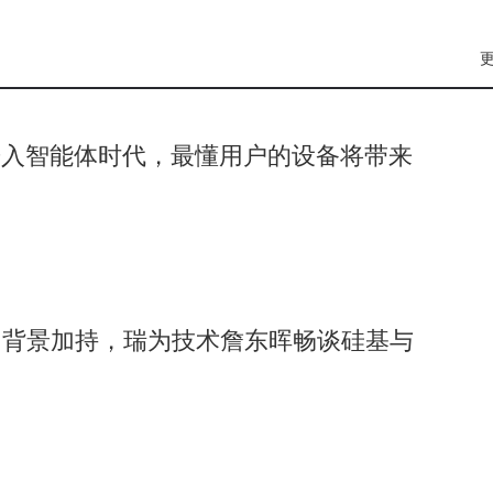
进封装报价上调20%，该消息于周四早间8:45对外披露。市场
相关产业链企业成本构成影响。
进入智能体时代，最懂用户的设备将带来
为背景加持，瑞为技术詹东晖畅谈硅基与