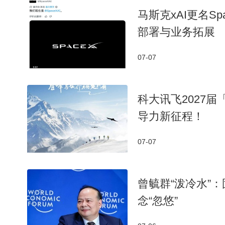
马斯克xAI更名S
部署与业务拓展
07-07
科大讯飞2027
导力新征程！
07-07
曾毓群“泼冷水”
念“忽悠”