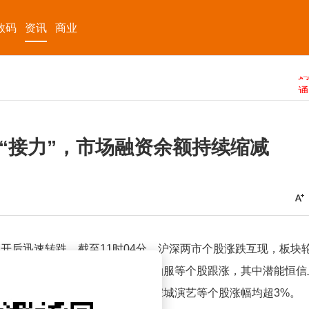
数码
资讯
商业
“接力”，市场融资余额持续缩减
开后迅速转跌，截至11时04分，沪深两市个股涨跌互现，板块
涨幅超过11%，通源石油、中海油服等个股跟涨，其中潜能恒信
西藏旅游双双涨停，大连圣亚、宋城演艺等个股涨幅均超3%。