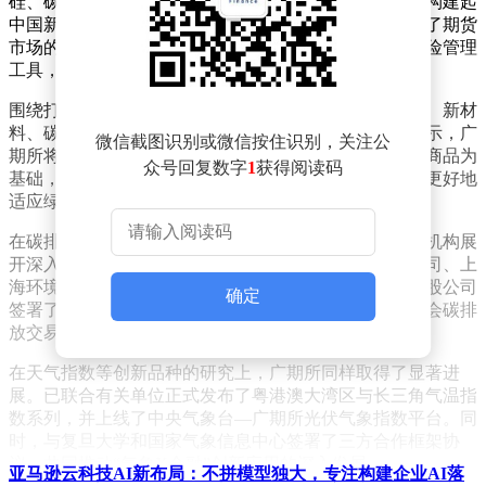
硅、碳酸锂、多晶硅、铂、钯等期货及期权品种，初步构建起
中国新能源金属期货板块。这一板块的形成，不仅丰富了期货
市场的品种结构，也为新能源产业企业提供了有效的风险管理
工具，有力支持了这些企业的保供稳价和稳健发展。
围绕打造绿色期货交易所的目标，广期所正聚焦新能源、新材
料、碳排放等创新领域，不断拓展品种布局。负责人表示，广
微信截图识别或微信按住识别，关注公
期所将加快构建以新能源、新材料等绿色产业相关大宗商品为
众号回复数字
1
获得阅读码
基础，以碳排放和天气为突破的绿色期货产品体系，以更好地
适应绿色低碳转型的需求。
在碳排放等战略品种的研究方面，广期所已与多家权威机构展
开深入合作。与中国碳排放权注册登记结算有限责任公司、上
海环境交易所等保持密切沟通，并与北京绿色交易所控股公司
确定
签署了战略合作协议。广期所还加入了中国环境科学学会碳排
放交易专业委员会，积极拓宽碳市场的合作网络。
在天气指数等创新品种的研究上，广期所同样取得了显著进
展。已联合有关单位正式发布了粤港澳大湾区与长三角气温指
数系列，并上线了中央气象台—广期所光伏气象指数平台。同
时，与复旦大学和国家气象信息中心签署了三方合作框架协
议，共同推动“气象X金融”创新应用的深入发展。
亚马逊云科技AI新布局：不拼模型独大，专注构建企业AI落