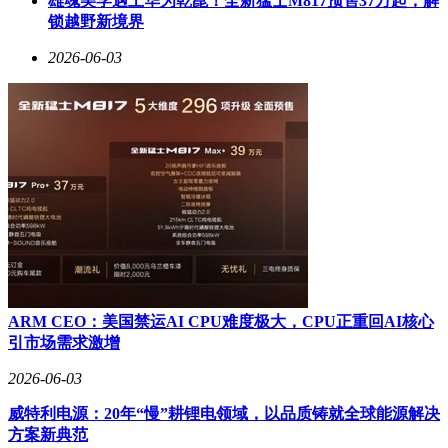
雄魂美学遇上华为乾崑！全新猛士M817预售37万起，解
锁越野新境界
2026-06-03
ARM CEO：美国禁运AI CPU难度极大，CPU正重回AI核心
引市场需求激增
2026-06-03
威特利电源：20年“慢”耕锂电领域，以品质铸就全球能源解决
方案新典范