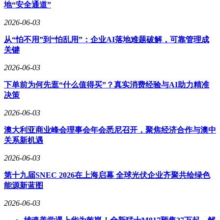
地“安全通道”
为了更好地服务实体经济发展，广期所在交割业务方面也下足
了功夫。据介绍，2026年1月至5月期间，工业硅、碳酸锂、多
2026-06-03
晶硅期货的累计实物交割量达到了94128手，且交割履约率保
持100%。这一成绩的取得，得益于广期所有序开展的交割业
从“怕不用”到“怕乱用”：企业AI落地难题破解，可靠管理成
务，有效连接了期货市场与现货市场。
关键
在铂钯等金属的交割业务方面，广期所同样表现出色。已完成
2026-06-03
了4个交割仓库、20个交割厂库、28个境内交割品牌以及4个质
下单前为何先逛“什么值得买”？真实消费经验与AI助力精准
检机构的设立和考察工作，为铂钯交割业务的有序开展提供了
决策
有力保障。
2026-06-03
广期所还持续优化套期保值交易手续费的减收执行方式，实
施“减税降费”方案。据统计，2026年1月至5月期间，累计为企
澳大利亚商业峰会理事会年会悉尼召开，聚焦经济合作与澳中
业减免手续费达1.52亿元，进一步减轻了企业的负担，为实体
关系新机遇
经济的发展注入了新的活力。
2026-06-03
第十九届SNEC 2026在上海启幕 全球光伏企业齐聚共绘绿色
能源新蓝图
2026-06-03