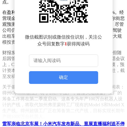
点。
在盈利表现方面，特斯拉每股收益超出分析师预期逾20%。经
营现金流和自由现金流的表现同样亮眼，实际数据较华尔街悲
观预测翻了一倍有余，资本支出则比市场预期低约40%。尽管
公司仍在持续加码Cortex算力、Dojo芯片、Robotaxi无人驾驶
出租车服务以及Optimus人形机器人等前沿领域，但这些大规
微信截图识别或微信按住识别，关注公
模投资并未对现金流造成明显压力。
众号回复数字
1
获得阅读码
财报发布后，特斯拉股价在盘后交易中一度拉升超4%，但随
后因管理层释放的重大投资信号出现回落。在投资者电话会议
上，CEO马斯克明确表示公司将"大幅增加"未来投资规模，预
计资本支出将显著增长。这一表态导致盘后涨幅加速回吐，截
至发稿时股价下跌超0.25%。
确定
关于备受关注的人形机器人项目，马斯克透露了具体时间表：
得州Optimus新工厂将于2027年投产，首座大规模量产工厂的
筹备工作将在第二季度启动。这条专为年产100万台机器人设
计的产线，将取代加州弗里蒙特工厂现有的Model S和Model X
生产线。得州超级工厂正在筹备第二代产线，目标实现长期年
产能1000万台机器人。
雷军亲临北京车展！小米汽车发布新品、逛展直播福利送不停