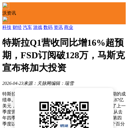
沃资讯
科技
财经
汽车
游戏
数码
资讯
商业
特斯拉Q1营收同比增16%超预
期，FSD订阅破128万，马斯克
宣布将加大投资
2026-04-23
来源：天脉网
编辑：瑞雪
特斯拉在最新发布的季度财报中交出了一份远超市场预期的成
绩单。数据显示，公司当季营业收入同比增长16%至223.87亿
美元，创下2023年第二季度以来的最高增速，一举扭转了上一
季度营收下滑3%的颓势。更令市场惊喜的是，其毛利率从去
年四季度的20.1%进一步提升至21.1%，不仅达到2022年第四
季度以来的单季新高，更比分析师预期的17.7%高出3.4个百分