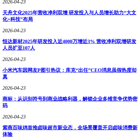
2026-04-23
天舟文化2025年营收净利双增 研发投入与人员增长助力“大文
化+科技”布局
2026-04-23
恒达新材2025年研发投入近4000万增近3% 营收净利双增研发
人员扩至107人
2026-04-23
小米汽车因网友P图引热议：库克“出任”CEO消息虽假热度却
真
2026-04-23
商标：从识别符号到商业战略利器，解锁企业多维竞争优势密
码
2026-04-23
紫燕百味鸡首推卤味超市新业态，全场景覆盖开启卤味消费新
体验