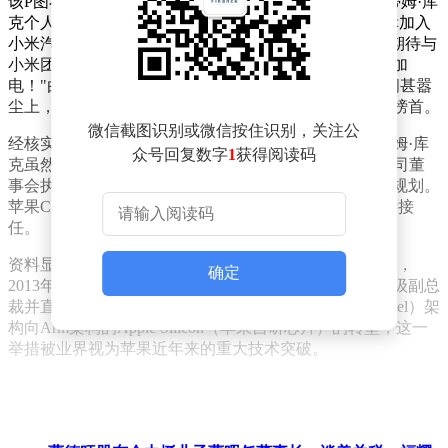
该P图不仅模仿了小米官方账号的发布样式，还虚构了蒂姆·库
克个人微博的回应内容。库克在回应中表示："非常荣幸加入
小米汽车，看到SU7的第一眼，我就被深深吸引了。我期待与
小米团队一起，把最好的智能体验带给全球用户。一起加
电！"由于制作逼真，加之近期库克卸任苹果CEO的传闻甚嚣
尘上，不少网友信以为真，相关话题迅速登上微博热搜榜首。
微信截图识别或微信按住识别，关注公
经核实，这则消息纯属虚构。苹果公司此前已宣布，蒂姆·库
众号回复数字
1
获得阅读码
克虽然将卸任CEO职务，但不会离开苹果，而是转任公司董
事会执行主席，继续专注于苹果董事会事务与长期战略规划。
苹果CEO职位将由现任硬件工程高级副总裁约翰·特努斯接
任。
资料显示，约翰·特努斯于2001年加入苹果产品设计团队，
确定
2013年升任硬件工程副总裁，2021年晋升为硬件工程高级副总
裁并直接向库克汇报工作。他主导了Mac产品从x86（Intel）架
构向Arm架构的Apple Silicon（苹果自研芯片）的转型，这一
举措被业界视为苹果近年来的重大技术突破。