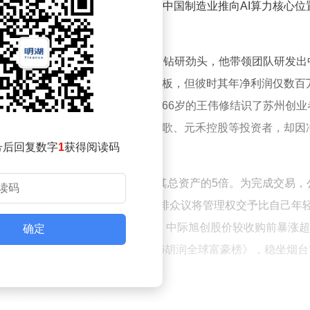
对行业剧烈波动的隐喻。而这家将中国制造业推向AI算力核心位
创立了一家电工专用设备厂。凭借一股钻研劲头，他带领团队研发出
备。2012年，中际装备登陆创业板，但彼时其年净利润仅数百
长困境。转机出现在2016年——66岁的王伟修结识了苏州创业
科技，专攻高端光模块，背后站着谷歌、元禾控股等投资者，却因
号后回复数字
1
获得阅读码
8亿元收购苏州旭创，这笔资金近乎其总资产的5倍。为完成交易，
4亿元认购股份。收购完成后，他力排众议将管理权交予比自己年
狂赌局”的决策，如今已结出硕果：中际旭创股价较收购前暴涨超
确定
份，以1050亿元财富登上《2026胡润全球富豪榜》，稳坐烟台
技术基因则是中际旭创突破行业天花板的引擎。在刘圣主导下，