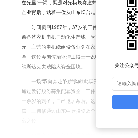
在光里”一词，既是对光模块赛道热度的调侃，也暗含
企业背后，站着一位从山东烟台走出的传奇人物。
时间倒回1987年，37岁的王伟修在烟台龙口
首条洗衣机电机自动化生产线，为家电行业提供关键设
元，主营的电机绕组设备业务在家电红利消退后面临增
圣。这位美国佐治亚理工博士于2008年创立的旭创
关注公众
纳斯达克失败陷入资金困境。
一场“双向奔赴”的并购就此展开：中际装备以2
通过发行股份募集配套资金，王伟修个人更掏出2.8
十余岁的刘圣，自己退居幕后。这一当时被质疑为“疯
倍，王伟修通过山东中际投资及个人持股控制约17%股
富之位。
如果说王伟修的胆识是并购的基石，那么刘圣的