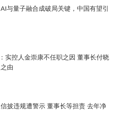
快建设“人工智能+”城市行动方案（2025-2026年）》明确提
AI与量子融合成破局关键，中国有望引
00PFLOPS，组建超500亿元AI基金群。目前，苏州工业园区已聚
明
元。从吴江的光纤起步，到如今支撑全球AI算力的“数字血管”，苏
同行天孚通信估值更高达139倍。中科创星创始合伙人米磊指出
市值涨超10倍。但基石资本张维提醒：“AI产业无泡沫，泡沫在
询：实控人金崇康不任职之因 董事长付晓
业。”对中际旭创而言，万亿市值后的挑战在于：能否突破上游高
人之由
技术自主能力。当“站在光里”从调侃变为现实命题，这家企业
信披违规遭警示 董事长等担责 去年净