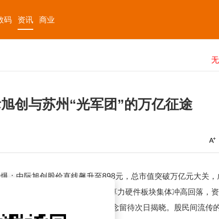
数码
资讯
商业
际旭创与苏州“光军团”的万亿征途
引爆：中际旭创股价直线飙升至898元，总市值突破万亿元大关，
，这场狂欢未能延续整日——上午算力硬件板块集体冲高回落，
至9989亿元，“万亿时刻”的悬念留待次日揭晓。股民间流传的