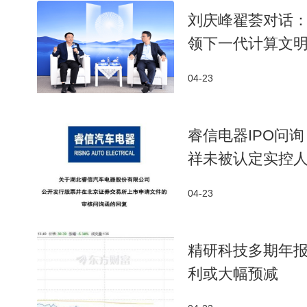
苏州的野心不止于产业集群。2025年9月发布的《加
刘庆峰翟荟对话：
到2026年底集聚AI企业超3000家，智算规模达170
领下一代计算文
工智能及数字产业企业超1800家，产值突破1200亿
产业优势源于制造底蕴的深厚积累。
04-23
市值破万亿后，中际旭创动态市盈率仍超30倍，
学成本在AI产业占比持续攀升，近两三年多家光学企业
睿信电器IPO问
市场，终将破灭。对抗泡沫的关键是投资伟大科技企
祥未被认定实控
芯片的外部依赖，以及苏州能否将产业集群优势转化为
程才刚刚开始。
04-23
精研科技多期年报
利或大幅预减