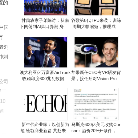
置的
甘肃农家子弟陈涛：从南
谷歌第8代TPU来袭：训练
下闯荡到AI风口弄潮 身家6
周期大幅缩短，推理成本
中国
80亿登顶惠州首富
降低服务能力翻倍
万
者刘
冲刺
澳大利亚亿万富豪AirTrunk
苹果新任CEO有VR研发背
收购印度600兆瓦数据中
景，接任后对Vision Pro未
公司
心，布局AI新蓝海
来或持保留态度
轻二
10
首
新生代企业家：以创新为
马斯克600亿美元收购Cur
笔 绘就商业新篇 共赴未来
sor：溢价20%开条件，双
公司
之约
赢之举引关注