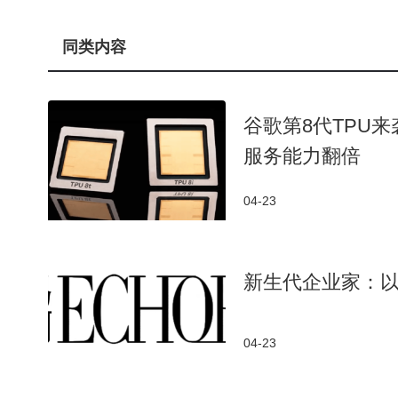
2018年率先量产400G光模块，2023年推出1.6T产
同类内容
8T XPO光模块——单模块容量达1.6T的8倍，面
收194.96亿元，同比增长192.12%；净利润57.35
层透露，客户已给出2026-2027年需求指引，部分重
谷歌第8代TPU
升，行业进入“卖方市场”。
服务能力翻倍
但爆发式增长背后，隐忧同样显著：上游光芯片等核
04-23
元，主要用于锁定原材料。一旦海外供应链波动，这家
产业在高端环节的依赖困境。
中际旭创的崛起并非孤例。在光模块“易中天”三
新生代企业家：以
这座城市的产业布局堪称典范：从PCB龙头东山精密
厂商，形成完整产业链。一位苏州高新区半导体企业家
04-23
B板等全球顶尖供应商。”