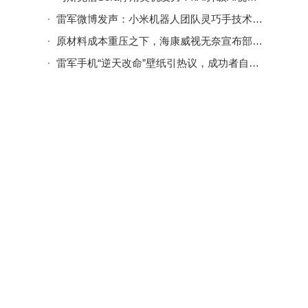
出：
雷军微博发声：小米机器人团队灵巧手技术取得新突破
集人
原材料成本重压之下，海康威视无奈宣布部分产品价格上调
州的
雷军手机“逆天改命”壁纸引热议，成功者自我激励令人动容
，光
资本
端光
的征