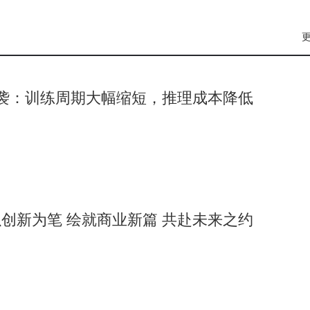
品，2026年洛杉矶全球光纤通信大会上，旗下子公司TeraHop更首发
板端口密度提升4倍。业绩数据印证了技术优势：2026年一季度，公
亿元，同比激增262.28%，一个季度盈利即达2025年全年的53%。
点客户正在规划2028年订单，1.6T产品需求正从百万级向数千万
来袭：训练周期大幅缩短，推理成本降低
心物料供应紧张，预付款项从年初的1.34亿元飙升至14.88亿
万亿巨头将面临严峻考验。这种“卡脖子”风险，折射出中国光
巨头中，苏州独占两席——除中际旭创外，天孚通信同样扎根于
创新为笔 绘就商业新篇 共赴未来之约
，到光通信芯片企业长光华芯，再到永鼎股份、亨通光电等光纤
曾感叹：“在苏州，半小时车程内就能找到陶瓷封装基板、高阶