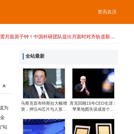
中美竞争新态势：率先超越的或非经济，科技转化成破局关键
资讯在沃
库克卸任前复盘苹果得失╱小米大模型登顶开源榜╱西山居辟谣╱千问AI接入东航实现全流程订票
从老板到领袖：李嘉诚以远见胆识与用人智慧，铸就商业传奇之路
华光新材2025年业绩亮眼：营收净利双增 新兴赛道布局成效显著
无需月面原子钟！中国科研团队提出月面时对齐轨道新方案实现月球标准时间
慧为智能2025年研发投入加码，前沿领域布局成果显著营收利润双增
2026年劳动节A股及港股通休市安排出炉 5月1日至5日休市
全站最新
Steam注册人机验证反复卡壳？5个亲测有效方法助你轻松破局
中国移动5G-A超级上行启航：单用户上行速率破1Gbps 开启千兆新篇章
庆阳“东数西算”新篇：绿电赋能算力跃升 数字引擎驱动未来
中美竞争新态势：率先超越的或非经济，科技转化成破局关键
库克卸任前复盘苹果得失╱小米大模型登顶开源榜╱西山居辟谣╱千问AI接入东航实现全流程订票
马斯克宣布特斯拉大幅增
库克回顾15年CEO生涯：
成为
资，押注AI芯片与人形机
苹果地图失误成首个大
器人开启新篇章
错，Apple Watch引以为傲
资金
“站