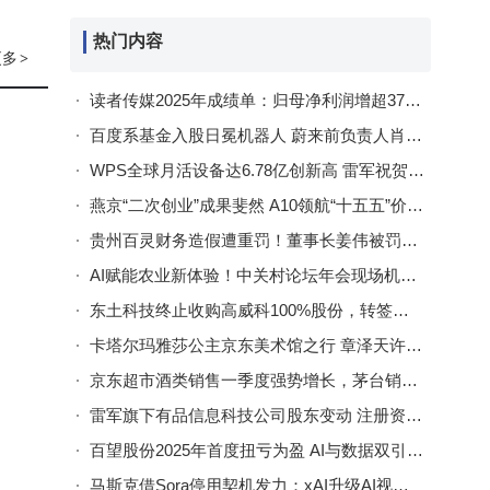
12.
热门内容
更多
>
司营
管理
读者传媒2025年成绩单：归母净利润增超37% 《读者》杂志发行收入双丰收
只跃
百度系基金入股日冕机器人 蔚来前负责人肖中阳具身智能创业再获资本助力
WPS全球月活设备达6.78亿创新高 雷军祝贺团队产品创新与全球化突破
燕京“二次创业”成果斐然 A10领航“十五五”价值引领新征程
贵州百灵财务造假遭重罚！董事长姜伟被罚百万禁入十年 曾身家超200亿今辞职
模块
AI赋能农业新体验！中关村论坛年会现场机器人采摘做咖啡引围观
东土科技终止收购高威科100%股份，转签战略合作协议谋新篇
此。
卡塔尔玛雅莎公主京东美术馆之行 章泽天许冉陪同共话艺术新未来
光缆
京东超市酒类销售一季度强势增长，茅台销售额同比大增超五成
PC
雷军旗下有品信息科技公司股东变动 注册资本减至4000万
百望股份2025年首度扭亏为盈 AI与数据双引擎驱动业绩增长
马斯克借Sora停用契机发力：xAI升级AI视频生成器新版Grok将登场