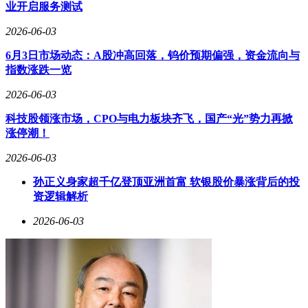
变人类生活方式。
业开启服务测试
软银近期在AI领域的布局动作频繁。5月31日，公司宣布将在
2026-06-03
法国投资750亿欧元用于人工智能基础设施建设，这是其在欧
6月3日市场动态：A股冲高回落，钨价预期偏强，资金流向与
洲的最大规模投资。今年4月，有报道称软银正筹备为其新成
指数涨跌一览
立的人工智能和机器人合资企业Roze AI进行规模可能高达
1000亿美元的IPO，预计于今年晚些时候上市。该企业专注于
2026-06-03
提升AI基础设施部署效率，包括在数据中心建设和运营中使
用自主机器人。
科技股领涨市场，CPO与电力板块齐飞，国产“光”势力再掀
涨停潮！
软银去年10月斥资54亿美元收购了瑞士工程公司ABB的机器
人部门，以探索“物理人工智能”领域。高盛预测，到2035年，
2026-06-03
人形机器人市场规模将达到380亿美元；摩根士丹利则预计，
孙正义身家超千亿登顶亚洲首富 软银股价暴涨背后的投
到2050年，这一数字将增至5万亿美元。软银的系列举措表
资逻辑解析
明，其正全力押注AI和机器人技术的长期发展。
2026-06-03