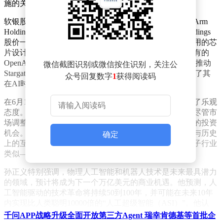
施的关键参与者。
软银股价的强劲表现主要归功于其持有的芯片设计公司Arm
Holdings的87%股份。随着AI算力需求的爆发，Arm Holdings
股价一路攀升，投资者对其适用于数据中心人工智能应用的芯
片设计趋之若鹜，目前市值已达约3750亿美元。软银持有的
OpenAI 11%股份也因估值提升而受到关注。公司还通过推动
微信截图识别或微信按住识别，关注公
Stargate项目及欧美超大规模数据中心建设，进一步巩固了其
众号回复数字
1
获得阅读码
在AI时代的“基础设施平台”地位。
在6月1日的采访中，孙正义对人工智能产业的前景表达了乐观
态度。他指出，人工智能浪潮的规模是互联网的50倍，尽管市
场调整不可避免，但这种调整期往往蕴含着极具吸引力的投资
机会。他驳斥了行业存在泡沫的说法，认为当前的热潮与历史
确定
上的互联网泡沫或1929年华尔街股市崩盘后的汽车和电子行业
类似——短期波动后是长期的持续增长。
孙正义特别强调，物理人工智能和机器人技术是未来最具潜力
的领域，预计将成为下一个万亿美元的商业机遇。他预测，人
工智能驱动的技术革命将持续50到100年，并可能在未来10年
内实现比人类聪明10000倍的“人工超级智能（ASI）”。他认
为，ASI将推动医学、能源和材料科学等领域的突破，彻底改
千问APP战略升级全面开放第三方Agent 瑞幸肯德基等首批企