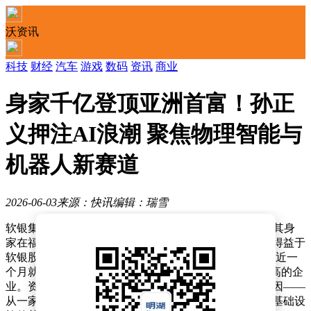
沃资讯
科技
财经
汽车
游戏
数码
资讯
商业
身家千亿登顶亚洲首富！孙正
义押注AI浪潮 聚焦物理智能与
机器人新赛道
2026-06-03
来源：快讯
编辑：瑞雪
软银集团创始人兼CEO孙正义近日再度成为亚洲首富，其身
家在福布斯实时富豪榜上攀升至1007亿美元。这一成就得益于
软银股价的显著上涨，过去一年累计涨幅约350%，仅最近一
个月就上涨约57%，甚至一度超越丰田成为日本市值最高的企
业。资本市场对软银的重新定位是其股价飙升的核心原因——
从一家投资科技初创企业的公司，转变为全球人工智能基础设