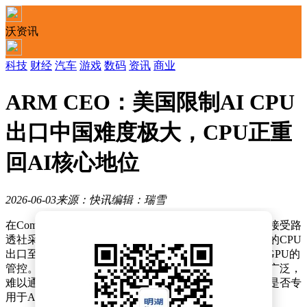
沃资讯
科技
财经
汽车
游戏
数码
资讯
商业
ARM CEO：美国限制AI CPU
出口中国难度极大，CPU正重
回AI核心地位
2026-06-03
来源：快讯
编辑：瑞雪
在Computex 2026展会期间，ARM首席执行官雷内·哈斯接受路
透社采访时表示，美国若试图全面禁止可用于人工智能的CPU
出口至中国，将面临巨大挑战，其难度远超对NVIDIA GPU的
管控。他指出，CPU作为通用计算核心，应用场景极为广泛，
难以通过设定性能阈值或内存带宽等具体参数来界定其是否专
用于AI领域。