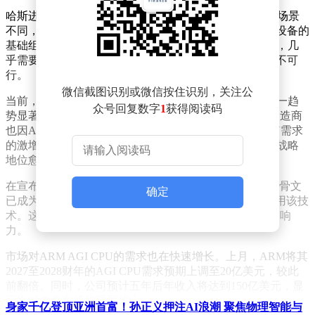
哈斯进一步解释称，与GPU主要服务于AI训练这一特定场景
不同，CPU是服务器、个人电脑、移动设备等各类计算设备的
基础组件。若美国试图对CPU实施类似GPU的出口限制，几
乎需要全面禁止所有CPU的出口，这在实际操作中几乎不可
行。
微信截图识别或微信按住识别，关注公
当前，AI产业正经历从训练主导向推理驱动的转型，这一趋
众号回复数字
1
获得阅读码
势显著推动了CPU需求的增长。英特尔和AMD等芯片制造商
也因AI推理及Agentic AI应用的爆发式发展，迎来了CPU需求
的激增。CPU正重新成为AI基础设施中的核心组件，其战略
地位愈发凸显。
在宣布这一观点的同时，ARM还透露了其业务进展：甲骨文
确定
已成为其自研AGI CPU的新客户，而me
ta则早已率先采用该技
术。这一消息进一步印证了ARM在AI芯片领域的市场影响
力。
市场对ARM AGI CPU的需求也在快速增长。上月，ARM将其
2027至2028财年的AGI CPU需求预期上调至20亿美元，较此
前翻倍。同时，公司预计五年后年收入将达到150亿美元，显
示出对未来市场的强烈信心。
身家千亿登顶亚洲首富！孙正义押注AI浪潮 聚焦物理智能与