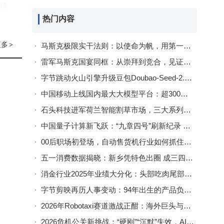
与持
热门内容
充，
更多
>
马斯克极限实干法则：以使命为帆，用第一性原理破浪，成就非凡之路
雷军马斯克国宴同框：从崇拜到竞合，见证中国科技崛起新姿态
字节跳动火山引擎升级豆包Doubao-Seed-2.0-lite：多领域能力显著提升
中国移动上线国内最大大模型平台：超300款模型接入，成本降效率升
石头科技进军荷兰智能割草市场，三大系列新品适配全场景需求
中国量子计算新飞跃：“九章四号”刷新纪录 引领未来科技新方向
00后职场初登场，自动售货机行业如何抓住这波消费新势力？
五一消费数据揭晓：新乡凭特色出圈 成三四线消费增长新标杆
消金行业2025年业绩大分化：头部吃肉尾部喝汤，谁将领跑新周期？
字节剪映再历人事变动：94年出生的产品负责人张琪智离职投身创业潮
2026年Robotaxi赛道激战正酣：海外巨头与国内领跑者共绘商业化新蓝图
2026危机公关新挑战：“硬刚”“沉默”失效，AI技术成破局关键？