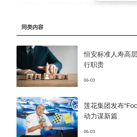
0旗舰芯片，内置7000mAh巨无霸电池，支持100
久续航。而小米17T则采用6.59英寸120Hz高刷屏，搭载
同样能满足用户日常使用需求。
同类内容
恒安标准人寿高层
行职责
06-03
莲花集团发布“Fo
动力谋新篇
06-03