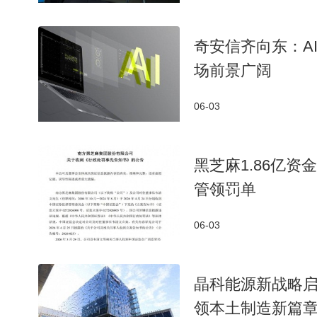
奇安信齐向东：A
场前景广阔
06-03
黑芝麻1.86亿
管领罚单
06-03
晶科能源新战略启航
领本土制造新篇