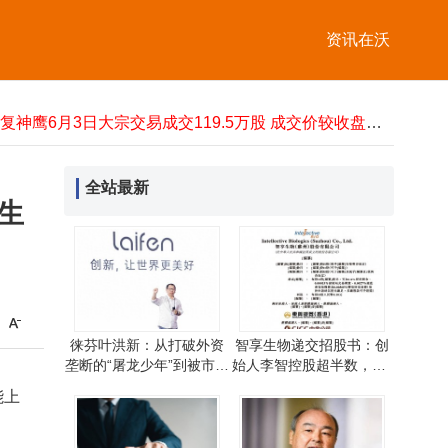
黑芝麻1.86亿资金占用未披露遭罚 时任董事长韦清文等高管领罚单
恒安标准人寿高层变动：郑艺卸任董事长，大卫·穆耶代行职责
资讯在沃
第三届“财富管理・华尊奖”申报火热，热门奖项透露出哪些财富管理新风向？
京沪高铁董事长刘洪润因工作调动辞任，副董事长李敬伟暂代职务
中国西电6月3日大宗交易成交1亿股 折价7%成交额达15.33亿元
中复神鹰6月3日大宗交易成交119.5万股 成交价较收盘价折价10.15%
AI赋能消费电子新跃迁，资金加速流入消费电子ETF易方达（562950）
HNS公约生效在即！全球危险货物运输责任体系将迎历史性补全
全站最新
莲花集团发布“Focus2030”战略：坚守跑车基因 布局多元动力谋新篇
生
奇安信齐向东：AI革命推动网安产业升级，千亿级增量市场前景广阔
黑芝麻1.86亿资金占用未披露遭罚 时任董事长韦清文等高管领罚单
恒安标准人寿高层变动：郑艺卸任董事长，大卫·穆耶代行职责
徕芬叶洪新：从打破外资
智享生物递交招股书：创
垄断的“屠龙少年”到被市场
始人李智控股超半数，CF
质疑的“恶龙”
O黄琼系其妻姐且履历亮眼
能上