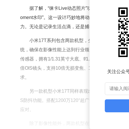
据了解，“徕卡Live动态照片”功能不仅支持“徕卡
oment水印”。这一设计巧妙地将动态影像与专属
力。无论是记录生活点滴，还是捕捉精彩瞬间，用户
小米17T系列包含两款机型，分别是小米17T与小
统，确保在影像性能上达到行业领先水平。其中，小米17
传感器，拥有1/1.31英寸大底、f/1.67光圈以及OI
倍OIS镜头，支持10倍无损变焦、120倍AI超分以及
关注公众
求。
另一款机型小米17T同样表现出色。其主摄为5000万
S防抖功能。搭配1200万120°超广角镜头和5000
应对。
除了影像性能外，两款机型在屏幕与性能方面也各有特色