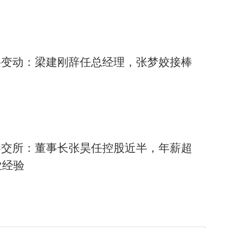
层变动：梁建刚辞任总经理，张梦姣接棒
港交所：董事长张昊任控股近半，年薪超
业经验