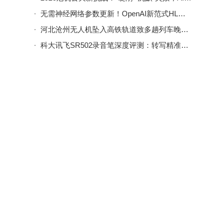
无需神经网络参数更新！OpenAI新范式HL：以代码编辑驱动强化学习突破
河北沧州无人机坠入高铁轨道致多趟列车晚点 操作手被依法追责
科大讯飞SR502录音笔深度评测：转写精准降噪强，办公学习好帮手