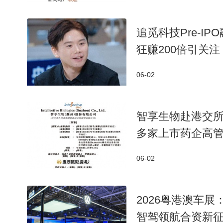
追觅科技Pre-I
狂赚200倍引关注
06-02
智享生物赴港交
多家上市药企高
06-02
2026粤港澳车展：
智驾领航合资新