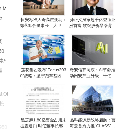
 M
命
恒安标准人寿高层变动：
孙正义身家超千亿登顶亚
郑艺卸任董事长，大卫·穆
洲首富 软银股价暴涨背后
耶代行职责
的投资逻辑解析
系
0
素5
莲花集团发布“Focus203
奇安信齐向东：AI革命推
需
0”战略：坚守跑车基因 布
动网安产业升级，千亿级
局多元动力谋新篇
增量市场前景广阔
及OI
松
黑芝麻1.86亿资金占用未
晶科能源新战略启航：曹
披露遭罚 时任董事长韦清
海云首秀力推“CLASS”模
50
文等高管领罚单
型 引领本土制造新篇章