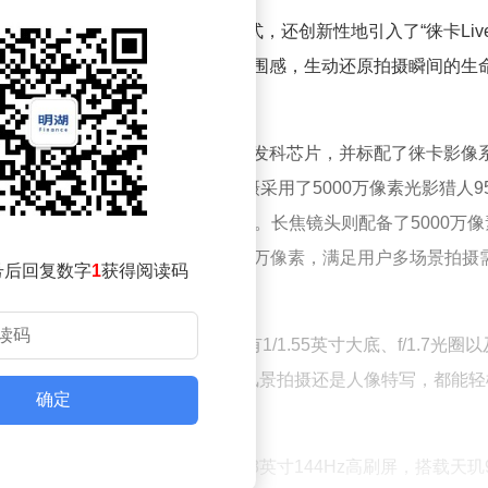
经典”与“徕卡生动”两种专属画质模式，还创新性地引入了“徕卡Live
水印相结合，让每一张照片都能充满氛围感，生动还原拍摄瞬间的生
都能轻松拍出具有艺术感的作品。
米17T Pro。两款手机均搭载了联发科芯片，并标配了徕卡影像
T Pro作为影像旗舰机型，主摄采用了5000万像素光影猎人95
S防抖功能，原生动态范围高达13.5EV。长焦镜头则配备了5000万像
30cm微距拍摄；超广角镜头为1200万像素，满足用户多场景拍摄
号后回复数字
1
获得阅读码
像素光影猎人800传感器，拥有1/1.55英寸大底、f/1.7光圈以
万像素5倍OIS潜望长焦镜头，无论是风景拍摄还是人像特写，都能轻
确定
。小米17T Pro配备了6.83英寸144Hz高刷屏，搭载天玑9