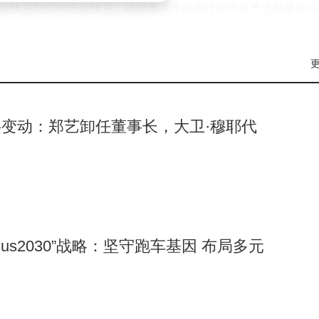
W有线快充与50W无线快充，确保用户在使用过程中享受流畅体验
天玑8500-Ultra芯片，内置6500mAh电池，支持67W有线快
变动：郑艺卸任董事长，大卫·穆耶代
cus2030”战略：坚守跑车基因 布局多元