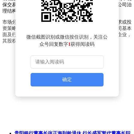
保交易过程透明合规。公司表示，此次减持计划不会对公司治
理结构及持续经营产生重大影响。
市场分析人士指出，大股东减持行为通常与个人资金需求或投
资策略调整有关。投资者需密切关注后续公告，结合公司基本
面及行业动态综合判断。天源迪科作为行业内的代表性企业，
微信截图识别或微信按住识别，关注公
其股权变动一直受到市场广泛关注。
众号回复数字
1
获得阅读码
确定
贵阳银行董事长张正海到龄退休 行长盛军暂代董事长职