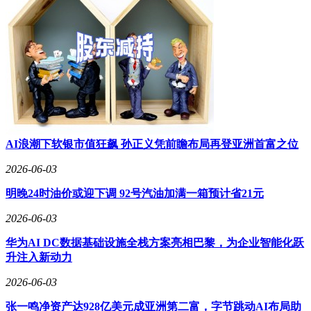
AI浪潮下软银市值狂飙 孙正义凭前瞻布局再登亚洲首富之位
2026-06-03
明晚24时油价或迎下调 92号汽油加满一箱预计省21元
2026-06-03
华为AI DC数据基础设施全栈方案亮相巴黎，为企业智能化跃
升注入新动力
2026-06-03
张一鸣净资产达928亿美元成亚洲第二富，字节跳动AI布局助