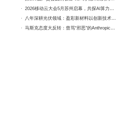
2026移动云大会5月苏州启幕，共探AI算力新动能与智能新空间
八年深耕光伏领域：盈彩新材料以创新技术为电站“增益创收”护航
马斯克态度大反转：曾骂“邪恶”的Anthropic，今成其算力大金主？