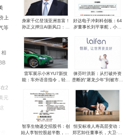
美
价上
身家千亿登顶亚洲首富！
好达电子冲刺科创板：64
孙正义押注AI新风口：物
岁董事长刘平掌舵，小米
气等
理智能与机器人成关键
华为等巨头入股
，相
BB
雷军展示小米YU7新技
徕芬叶洪新：从打破外资
能：车外语音指令，轻松
垄断的“屠龙少年”到被市场
泊出极限窄车位
质疑的“恶龙”
在2
亿美元
这
智享生物递交招股书：创
恒安标准人寿高层变动：
定价
始人李智控股超半数，CF
郑艺卸任董事长，大卫·穆
O黄琼系其妻姐且履历亮眼
耶代行职责