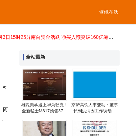
京沪高铁人事变动：董事长刘洪润因工作调动辞任，副董事长李敬伟代行职务
身家千亿登顶亚洲首富！孙正义押注AI新风口：物理智能与机器人成关键
资讯在沃
解码新兴产业逻辑 共谋发展新路径 高参学堂苏州研学助力企业家转型升级
小米YU7智能泊车新突破：车外语音指令，轻松驶出极限窄车位
6月3日15时25分南向资金活跃 净买入额突破160亿港元创佳绩
蓝思科技股价创新高！周群飞身价一日近增百亿 玻璃基板业务引关注
泉州浦西万达广场投资公司注册资本增至约4.8亿 增幅达55%
齐向东在2026全球数字经济大会：AI革命为网安产业带来千亿级增长新契机
全站最新
快手可灵AI开启Pre-IPO轮融资，投前估值180亿美元，2027年拟赴港上市
雄魂美学遇上华为乾崑！
京沪高铁人事变动：董事
、阿
全新猛士M817预售37万
长刘洪润因工作调动辞
起，解锁越野新境界
任，副董事长李敬伟代行
，
职务