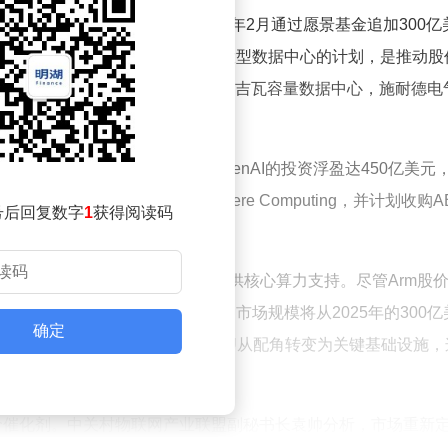
累计投资就超过600亿美元，其中今年2月通过愿景基金追加300亿
值持续攀升，以及软银在法国建设超大型数据中心的计划，是推动股
总投资达14万亿日元，首期将建设3吉瓦容量数据中心，施耐德电
创日本企业历史新高。其中对OpenAI的投资浮盈达450亿美元
资收购美国芯片设计公司Ampere Computing，并计划收购A
号后回复数字
1
获得阅读码
构建从芯片到应用场景的完整AI生态链。
片Arm AGI CPU，为服务器提供核心算力支持。尽管Arm股价
涨200%。瑞银测算，全球AI相关CPU市场规模将从2025年的300
确定
gent需要协调多任务连续执行，使CPU从配角转变为关键基础设施，
价催化剂。中关村物联网产业联盟副秘书长袁帅分析，市场重新