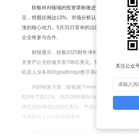
软银对AI领域的投资堪称激进。仅对OpenAI的
元，持股比例达13%。市场分析认为，OpenAI估
涨的核心动力。5月31日宣布的法国AI基础设施项目
企业将参与合作。
财报显示，软银2025财年净利润突破5万亿日元，
关资产公允价值升至796亿美元。除OpenAI外，软银还全
关注公众
机器人业务和DigitalBridge数字基础设施平台，
内部研发方面，软银旗下Arm公司推出首款AI专用芯
025年下跌11%，但2026年因AI Agent需求激增暴
增至2030年的1200亿美元。产业人士指出，AI A
直接推动了Arm的估值重构。
软银持有Arm近九成股份，流通盘稀缺性成为股