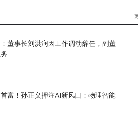
"效应。2026年以来，软银与Arm的市值联动性明显增强，反映投
年对阿里巴巴的2000万美元投资，最终获得数千倍回报，助其登上
k上市失败导致百亿美元损失，2019年清仓英伟达错过万亿市值盛
动：董事长刘洪润因工作调动辞任，副董
义强调AI革命规模是互联网的50倍，当前仅处于起步阶段，短期
职务
心全面转向该领域，通过并购、自研、生态建设三管齐下。从法国数
孙正义正在构建一个覆盖AI全价值链的商业帝国。这场豪赌能否复制
用真金白银投出信任票。
首富！孙正义押注AI新风口：物理智能