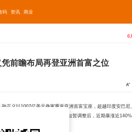
数码
资讯
商业
正义凭前瞻布局再登亚洲首富之位
孙正义以1007亿美元身家重返亚洲首富宝座，超越印度安巴尼
领域的战略布局，其股价在经历短暂调整后，近期暴涨近140%