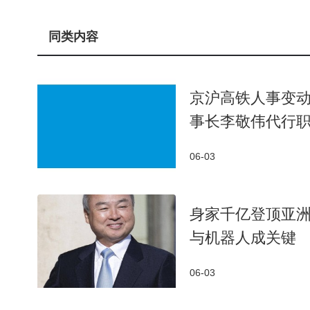
软银资产时，Arm的权重显著提升，形成"Arm影子股
者对其AI战略的认可。
同类内容
孙正义的投资哲学始终围绕"押注未来"。2000
首富。但这种激进风格也伴随风险：2019年WeWor
京沪高铁人事变
2022年持续减持阿里股份回笼资金。面对质疑，孙正
事长李敬伟代行
不会改变长期趋势，反而创造买入机会。
06-03
软银的AI转型已见成效。2025年集团投资重
心到Arm芯片，从OpenAI股权到半导体产业链，
神话，仍需时间检验，但至少在资本市场，投资者已
身家千亿登顶亚洲
与机器人成关键
06-03