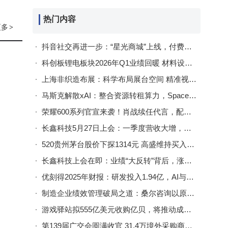
资
热门内容
更多
>
亚洲
抖音社交再进一步：“星光商城”上线，付费试探能否开启变现新篇？
宴，
科创板锂电板块2026年Q1业绩回暖 材料设备细分领域表现亮眼
波动
上海非织造布展：科学布局展台空间 精准视觉营销赢取行业先机
马斯克解散xAI：整合资源转租算力，SpaceXAI开启新算力篇章
荣耀600系列官宣来袭！肖战续任代言，配置亮点全解析
据中
长鑫科技5月27日上会：一季度营收大增，财务数据“爆表”引关注
阿里
520贵州茅台股价下探1314元 高盛维持买入评级目标价1616元
长鑫科技上会在即：业绩“大反转”背后，涨价红利与潜在风险并存
优刻得2025年财报：研发投入1.94亿，AI与海外布局成核心增长点
制造企业绩效管理破局之道：桑尔咨询以原创理论与实操经验赋能长效增长
游戏驿站拟555亿美元收购亿贝，将推动成本削减并提供线下门店支持
第139届广交会圆满收官 31.4万境外采购商参会共寻商机