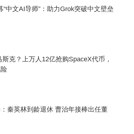
募“中文AI导师”：助力Grok突破中文壁垒
”马斯克？上万人12亿抢购SpaceX代币，
风险
：秦英林到龄退休 曹治年接棒出任董