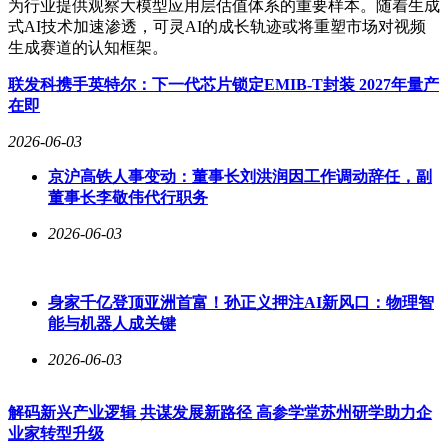
为行业提供观察大模型应用层估值体系的重要样本。随着生成
式AI技术加速渗透，可灵AI的成长轨迹或将重塑市场对视频
生成赛道的认知框架。
联发科携手英特尔：下一代芯片锁定EMIB-T封装 2027年量产
在即
2026-06-03
京沪高铁人事变动：董事长刘洪润因工作调动辞任，副
董事长李敬伟代行职务
2026-06-03
身家千亿登顶亚洲首富！孙正义押注AI新风口：物理智
能与机器人成关键
2026-06-03
解码新兴产业逻辑 共谋发展新路径 高参学堂苏州研学助力企
业家转型升级