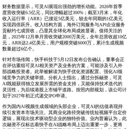
财务数据显示，可灵AI展现出强劲的增长动能。2026年首季
度营收突破6.5亿元，同比增幅超过300%；截至3月末，年化
收入运行率（ARR）已接近5亿美元，较去年同期的1亿美元
实现四倍跃升。收入结构方面，海外订阅服务与API企业服务
贡献约七成营收，凸显其全球化布局成效显著。值得关注的
是，2025年12月单月营收突破2000万美元，全年总营收超10亿
元，ARR达2.4亿美元，用户规模突破6000万，累计生成视频
数量超过6亿个。
针对市场传闻，快手科技于5月12日发布公告确认，董事会正
在评估重组可灵AI相关资产及业务的方案，可能涉及引入外
部战略投资者。此举被解读为快手优化资源配置、强化AI领
域竞争力的关键举措。分析人士指出，通过分拆融资，可灵
AI既能获得独立发展所需的资金支持，又能保持技术迭代的
灵活性，为后续港股上市铺平道路。按照内部规划，该公司计
划于2027年初正式递交IPO申请。
作为国内AI视频生成领域的头部企业，可灵AI的估值表现持
续引发资本市场关注。其商业化路径突破传统短视频平台定价
逻辑，展现出技术驱动型企业的独特价值。业内普遍认为，此
次融资不仅标志着快手在AI战略布局上迈出重要一步，更将