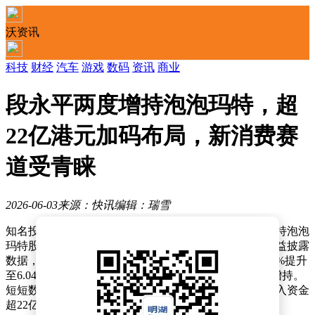
沃资讯
科技
财经
汽车
游戏
数码
资讯
商业
段永平两度增持泡泡玛特，超
22亿港元加码布局，新消费赛
道受青睐
2026-06-03
来源：快讯
编辑：瑞雪
知名投资人段永平近期在港股市场掀起波澜，其连续增持泡泡
玛特股份的操作引发市场高度关注。根据港交所最新权益披露
数据，段永平于5月28日将所持泡泡玛特H股比例从5.69%提升
至6.04%，这已是他在跻身公司第二大股东后再次出手增持。
短短数日内，段永平及其旗下公司通过两轮增持累计投入资金
超22亿港元，展现出对这家潮玩企业的强烈信心。