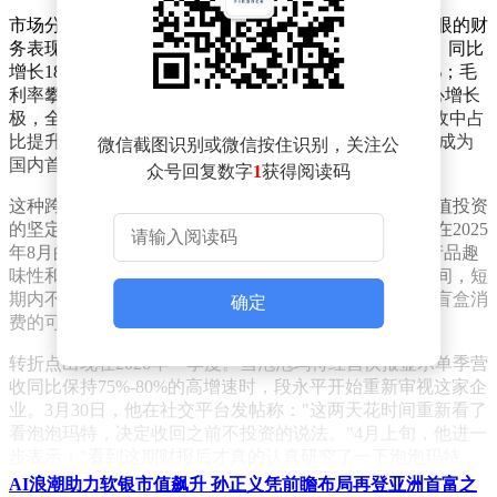
市场分析指出，段永平此番大手笔增持源于泡泡玛特亮眼的财
务表现。公司2025年财报显示，全年营收达371.20亿元，同比
增长184.7%；经调整净利润130.8亿元，同比激增284.5%；毛
利率攀升至72.1%的历史高位。其中，海外业务成为核心增长
极，全年营收162.68亿元，同比暴涨291.9%，在整体营收中占
比提升至43.8%。知名IP Labubu全年创收突破140亿元，成为
微信截图识别或微信按住识别，关注公
国内首个年营收破百亿的潮流玩具IP。
众号回复数字
1
获得阅读码
这种跨越式发展彻底改变了段永平的投资判断。作为价值投资
的坚定践行者，他此前长期对泡泡玛特保持谨慎态度。在2025
年8月的投资者交流中，段永平曾明确表示，虽然认可产品趣
味性和创始人王宁的能力，但无法看清品牌十年发展空间，短
期内不会进场布局。此后数月，他多次在公开场合质疑盲盒消
确定
费的可持续性，将泡泡玛特排除在投资清单之外。
转折点出现在2026年一季度。当泡泡玛特经营快报显示单季营
收同比保持75%-80%的高增速时，段永平开始重新审视这家企
业。3月30日，他在社交平台发帖称："这两天花时间重新看了
看泡泡玛特，决定收回之前不投资的说法。"4月上旬，他进一
步表示："看到这期财报后才真的认真研究了一下泡泡玛特，
我的泡泡玛特保险公司正式开张了。"
AI浪潮助力软银市值飙升 孙正义凭前瞻布局再登亚洲首富之