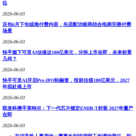
位
为验证投资判断，段永平展开密集调研。他不仅研读了创始人
王宁的访谈资料，还专程前往欧美多国线下门店实地考察。调
2026-06-03
研结束后，他公开夸赞王宁的IP孵化思路，从质疑者转变为企
豆包6月下旬或推付费内容，先适配功能再结合电商完善付费
业长期价值的坚定支持者。这种态度转变直接体现在操作上：
场景
5月，段永平宣布清仓持有十余年的中国神华股份，将回笼资
金定向投入泡泡玛特。消息传出后，泡泡玛特股价次日大幅冲
2026-06-03
高，市值单日波动超百亿港元。
快手旗下可灵AI估值达180亿美元，分拆上市在即，未来前景
段永平的加仓行为产生显著示范效应。截至6月初，南向资金
几何？
整体持股比例已攀升至25.6%，多家券商消费行业分析师陆续
更新研报，上调泡泡玛特目标估值。目前，全市场近30家券商
2026-06-03
给予买入评级，普遍认为全球化布局和多IP量产能力是公司中
快手可灵AI开启Pre-IPO轮融资，投前估值180亿美元，2027
长期成长的核心逻辑。
年拟赴港上市
从资产配置角度看，泡泡玛特正成为段永平优化持仓结构的重
2026-06-03
要抓手。美国证监会披露数据显示，2026年一季度其海外管理
账户总持仓规模超200亿美元，但第一大重仓苹果的占比持续
联发科携手英特尔：下一代芯片锁定EMIB-T封装 2027年量产
下调至36.72%，较2025年底的45%和巅峰时期的95%明显降
在即
低。与此同时，他已彻底清空阿里巴巴持仓，并减持光刻机巨
头阿斯麦及AI算力云服务商CRWV等非核心资产，转而加仓
2026-06-03
AI科技龙头和泡泡玛特等新消费标的。