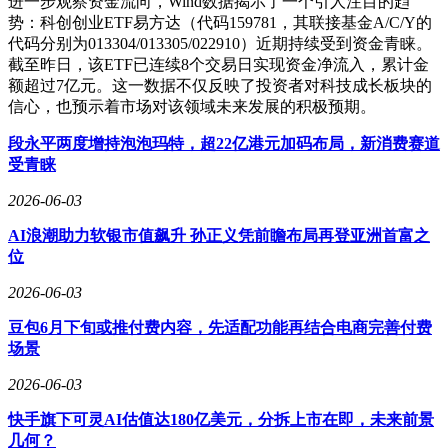
进一步观察资金流向，Wind数据揭示了一个引人注目的趋
势：科创创业ETF易方达（代码159781，其联接基金A/C/Y的
代码分别为013304/013305/022910）近期持续受到资金青睐。
截至昨日，该ETF已连续8个交易日实现资金净流入，累计金
额超过7亿元。这一数据不仅反映了投资者对科技成长板块的
信心，也预示着市场对该领域未来发展的积极预期。
段永平两度增持泡泡玛特，超22亿港元加码布局，新消费赛道
受青睐
2026-06-03
AI浪潮助力软银市值飙升 孙正义凭前瞻布局再登亚洲首富之
位
2026-06-03
豆包6月下旬或推付费内容，先适配功能再结合电商完善付费
场景
2026-06-03
快手旗下可灵AI估值达180亿美元，分拆上市在即，未来前景
几何？