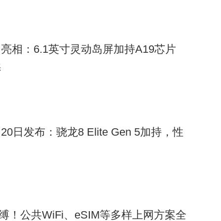
渲染图亮相：6.1英寸灵动岛屏加持A19芯片
续
月20日发布：骁龙8 Elite Gen 5加持，性
缚！公共WiFi、eSIM等多样上网方案全