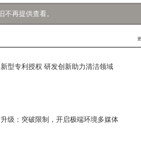
址，必须使用有效且未被其他Steam账号绑定的邮箱。准确的注
旧不再提供查看。
换网络环境或设备。例如，从Wi-Fi切换到移动数据，或从公司
册Steam账号，以排除设备故障的可能性。若问题依旧存在，
专业的技术支持。
新型专利授权 研发创新助力清洁领域
时遇到的“注册响应无效”问题。若问题仍未解决，用户可耐心等待
帮助。
信升级：突破限制，开启极端环境多媒体