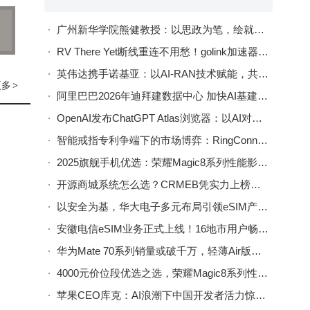
册信
广州新华学院熊健教授：以思政为笔，绘就数据科学育人新画卷
RV There Yet断线重连不用愁！golink加速器助力稳定畅玩房车越野
网络
英伟达携手诺基亚：以AI-RAN技术赋能，共筑6G通信新未来
更多
>
建议
阿里巴巴2026年迪拜建数据中心 加快AI基建布局赋能中东数字经济
OpenAI发布ChatGPT Atlas浏览器：以AI对话重塑网络浏览新体验
智能戒指专利争端下的市场博弈：RingConn突围，Oura领航未来走向
一
2025旗舰手机优选：荣耀Magic8系列性能影像双优成新标杆
开源商城系统怎么选？CRMEB凭实力上榜，助力企业高效经营！
以安全为基，华大电子多元布局引领eSIM产业迈向新高度
安徽电信eSIM业务正式上线！16地市用户畅享“无卡”便捷通信新体验
华为Mate 70系列销量或破千万，轻薄Air版备案亮相，高端矩阵再扩容
4000元价位段优选之选，荣耀Magic8系列性能影像AI全拉满
苹果CEO库克：AI浪潮下中国开发者活力惊人，积极拥抱技术变革