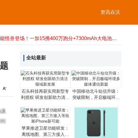
Marantz与B&W组合：以多元功能承载家庭温情，让音乐共鸣融入日常
Valve推出Steam Frame新VR头显 正式宣告上一代Index头显停产
资讯在沃
石头科技再获实用新型专利授权 研发创新助力清洁领域新发展
中国移动北斗短信升级：突破限制，开启极端环境多媒体通信新篇
2025网购流量卡选购指南：不同场景实测教你选到网速稳的好卡
性能怪兽登场！一加15携400万跑分+7300mAh大电池，3499元开启真旗舰新体验
中国电信AI赋能6G发展：创新技术引领通信变革，拓展产业融合新路径
照片压缩至5M内超全指南！七大实用方法助你轻松搞定分享难题
全站最新
企业宽带选不对，带宽再大也白费！这些关键因素决定实际网速
问题
荣旭传媒技术破局：以专业方案化解直播痛点，成就高性价比之选
Marantz与B&W组合：以多元功能承载家庭温情，让音乐共鸣融入日常
Valve推出Steam Frame新VR头显 正式宣告上一代Index头显停产
石头科技再获实用新型专
中国移动北斗短信升级：
利授权 研发创新助力清洁
突破限制，开启极端环境
领域新发展
多媒体通信新篇
动及
的社
苹果推进卫星功能研发：
离线地图、第三方接入等