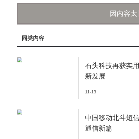
确认这些信息符合Steam的要求。特别是电子邮件地
因内容太
息有助于提高注册成功率。
如果上述方法均无法解决问题，用户还可以尝试更
同类内容
切换到家庭网络。同时，也可以尝试在另一台设备上注
联系Steam客服，提供详细的错误信息，以便获得更
石头科技再获实用
通过上述方法，大多数用户应能解决Steam注册
新发展
段时间后再次尝试，或继续联系Steam官方客服寻求
11-13
中国移动北斗短
通信新篇