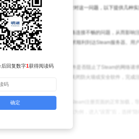
能会遭遇“注册响应无效”的困扰。针对这一问题，以下提供几种实
器位于海外，国内用户可能会遇到网络连接不畅的问题，从而影响
有效优化网络连接，确保注册请求顺利到达Steam服务器。用
标，点击加速后，再重新尝试注册。
号后回复数字
1
获得阅读码
接稳定，并检查防火墙或安全软件是否阻止了Steam的网络请
潜在威胁而阻止。用户可以尝试暂时关闭防火墙或安全软件，完成
种方法。缓存和coo
kie可能会干扰Steam注册页面的正常加载，
确定
和coo
kie数据。以Chrome浏览器为例，进入“设置”后，选择“
选相关选项，然后点击“清除数据”。
team账号时，需仔细填写用户名、密码、电子邮件地址等信息