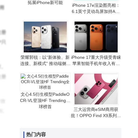
拓展iPhone新可能
iPhone 17e渲染图亮相：
用
6.1英寸灵动岛屏加持A19
芯片 性价比路线或延续
注册
户只
荣耀郭锐：以“新体验、新
iPhone 17重大升级受青睐
连接、新模式” 推动端侧AI
苹果智能手机年收入有望
求。
走向全球消费市场
重现增长态势
注册
文心4.5衍生模型PaddleO
CR-VL登顶HF Trending全
导致
球榜首
三大运营商eSIM商用获
隐私
批！OPPO Find X9系列首
发，无卡通信时代拉开序
幕
热门内容
，并