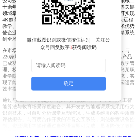
公司技术团队由五位深耕音视频编解码和图形图像算法领域二
十余年的资深专家领衔，在视音频处理、智能硬件开发等关键
领域掌握20余项软件著作权。其自主研发的编解码技术可实现
4K超高清视频的实时传输，延迟控制在200毫秒以内，为远程
教学、在线教研等场景提供了稳定的技术保障。这种技术优势
使企业能够根据不同学校的实际需求，开发出从智能门禁系统
到全场景教学管理平台的定制化解决方案。
微信截图识别或微信按住识别，关注公
众号回复数字
1
获得阅读码
在市场布局方面，该企业已构建起覆盖全国的服务网络，与
220家城市合作伙伴建立深度协作关系。在山东市场，其产品
已成功应用于济南、青岛等地的30余所院校，形成涵盖教学管
理、校园安全、资源整合的完整解决方案。特别是在青岛某职
业学院的智慧校园项目中，通过部署智能可视化管理系统，实
现了能耗监测、设备运维等12项功能的集成管理，使校园运营
确定
效率提升40%。
通过与360、华为海思等科技巨头的战略合作，企业将人工智
能算法与教育场景深度融合。其开发的智能巡课系统采用行为
识别技术，可自动分析课堂互动情况，生成多维度的教学质量
评估报告。与百度合作开发的语音交互系统，则使教室设备控
制、资源调用等操作通过自然语言即可完成，显著降低了教师
的学习成本。