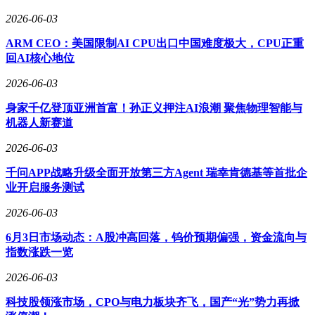
2026-06-03
ARM CEO：美国限制AI CPU出口中国难度极大，CPU正重
回AI核心地位
2026-06-03
身家千亿登顶亚洲首富！孙正义押注AI浪潮 聚焦物理智能与
机器人新赛道
2026-06-03
千问APP战略升级全面开放第三方Agent 瑞幸肯德基等首批企
业开启服务测试
2026-06-03
6月3日市场动态：A股冲高回落，钨价预期偏强，资金流向与
指数涨跌一览
2026-06-03
科技股领涨市场，CPO与电力板块齐飞，国产“光”势力再掀