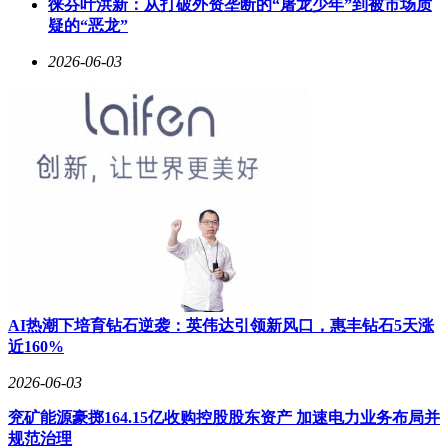
徕芬叶洪新：从打破外资垄断的“屠龙少年”到被市场质
针对不同教育阶段的需求差异，企业构建了分层级的产品体
疑的“恶龙”
系。面向中小学市场推出的轻量化教学终端，集成电子白板、
2026-06-03
录播、资源管理等功能，价格较传统方案降低35%；为高等院
校设计的科研数据管理平台，则采用分布式存储架构，可支持
PB级数据的实时处理。所有产品均通过等保三级认证，确保
教育数据的安全传输与存储。
在服务模式创新上，企业推出"驻校工程师"制度，在项目实施
阶段派驻技术团队进行现场支持，后期提供7×24小时远程运
维服务。针对老旧校园的数字化改造需求，专门开发了设备兼
容层，可使新系统与原有监控、广播等设备无缝对接，保护学
校的既有投资。这种全生命周期的服务模式，使其客户续约率
达到92%以上。
该企业产品经理表示："教育数字化转型不是简单的设备堆
AI热潮下培育钻石逆袭：英伟达引领新风口，惠丰钻石5天涨
砌，而是要构建技术与教学深度融合的生态体系。我们正在研
近160%
发的元宇宙教学平台，将通过虚拟场景构建、数字分身等技
术，为实训教学、跨校协作开辟新的可能。"这种持续创新的
2026-06-03
技术理念，正推动着山东智慧校园建设向更高层次发展。
兖矿能源豪掷164.15亿收购控股股东资产 加速电力业务布局并
规范治理