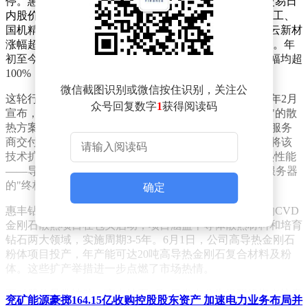
停。惠丰钻石成为领涨龙头，5月28日至6月2日的四个交易日
内股价翻倍，过去五个交易日累计涨幅近160%。楚江新工、
国机精工、黄河旋风等公司也纷纷涨停，英诺激光、博云新材
涨幅超过7%，四方达、力量钻石、中兵红箭等个股跟涨。年
初至今，英诺激光、力量钻石、黄河旋风、惠丰钻石涨幅均超
100%，四方达累计涨幅更是超过230%。
微信截图识别或微信按住识别，关注公
这轮行情的爆发与AI芯片散热需求密切相关。英伟达今年2月
众号回复数字
1
获得阅读码
宣布，其下一代GPU芯片将采用"金刚石复合材料+液冷"的散
热方案。随后，其合作伙伴Akash Systems向印度主权云服务
商交付了全球首批搭载钻石冷却技术的GPU服务器，并将该
技术扩展至AMD的高端AI芯片。金刚石因其优异的导热性能
——导热能力是铜的5倍、硅的10倍——被视为高端AI服务器
的"终极散热材料"。
确定
惠丰钻石近期动作频频。5月28日，公司总投资10亿元的CVD
金刚石散热项目在包头启动，项目涵盖半导体散热材料和培育
钻石两大领域，实施周期3-5年。6月1日，公司高导热金刚石
粉体项目投产，年产能可达20吨高导热金刚石复合材料及粉
体。这些扩产举措进一步点燃了市场热情。
面对股价异常波动，惠丰钻石6月2日发布公告提醒投资者注意
兖矿能源豪掷164.15亿收购控股股东资产 加速电力业务布局并