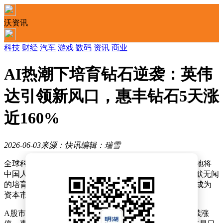
沃资讯
科技
财经
汽车
游戏
数码
资讯
商业
AI热潮下培育钻石逆袭：英伟
达引领新风口，惠丰钻石5天涨
近160%
2026-06-03
来源：快讯
编辑：瑞雪
全球科技领域正掀起一场AI散热革命，而这场变革意外地将
中国人造钻石产业推向了风口浪尖。曾经在珠宝市场默默无闻
的培育钻石，如今因AI芯片散热需求激增而备受关注，成为
资本市场的新宠。
A股市场上的培育钻石板块近期表现强劲，多只个股连续涨