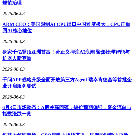
风险，称公司股价短期涨幅较大，明显偏离市场走势，存在市
规范治理
场情绪过热的情况。公司同时表示，对产品是否应用于金刚石
散热领域并不知情。财报显示，公司2026年一季度业绩确实有
2026-06-03
所改善，实现营业收入4998.53万元，同比增长25.01%；归母
ARM CEO：美国限制AI CPU出口中国难度极大，CPU正重
净利润178.74万元，同比扭亏为盈。但分析认为，当前股价暴
回AI核心地位
涨更多由市场情绪驱动，与公司基本面存在一定脱节。
2026-06-03
中国人造钻石产业在全球占据重要地位。《2025培育钻石产业
发展报告》显示，中国占全球培育钻石毛坯产能的约63%，其
身家千亿登顶亚洲首富！孙正义押注AI浪潮 聚焦物理智能与
中河南是主要产区，全球每10颗培育钻石中就有7颗来自河
机器人新赛道
南。随着AI芯片功耗不断攀升——英伟达新一代GPU功耗已
突破1000W，传统散热材料接近物理极限——金刚石散热材料
2026-06-03
的需求有望持续增长。
千问APP战略升级全面开放第三方Agent 瑞幸肯德基等首批企
市场分析认为，金刚石散热技术正逐步形成产业共识，下游应
业开启服务测试
用可能扩展至AI、数据中心等多个领域。华福证券预测，
2026-06-03
2026年将成为金刚石材料规模化应用的元年，到2030年，AI
领域金刚石散热材料市场规模可能达到480亿至900亿元。A股
6月3日市场动态：A股冲高回落，钨价预期偏强，资金流向与
培育钻石板块自4月以来累计涨幅已超32%，尽管3月曾出现短
指数涨跌一览
暂回调，但整体上行趋势明显。
2026-06-03