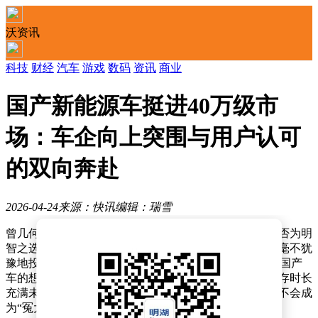
沃资讯
科技
财经
汽车
游戏
数码
资讯
商业
国产新能源车挺进40万级市
场：车企向上突围与用户认可
的双向奔赴
2026-04-24
来源：快讯
编辑：瑞雪
曾几何时，用40万元购置国产新能源汽车，常被质疑是否为明
智之选。在传统购车观念里，这个预算区间，多数人会毫不犹
豫地投向BBA等传统豪华品牌阵营。即便有人心怀支持国产
车的想法，内心也会被诸多顾虑萦绕：新势力车企的生存时长
充满未知，它们是否具备打造豪华车型的实力，自己会不会成
为“冤大头”？