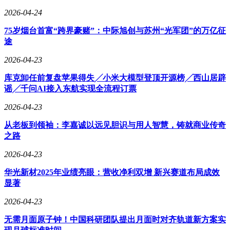
2026-04-24
75岁烟台首富“跨界豪赌”：中际旭创与苏州“光军团”的万亿征
途
2026-04-23
库克卸任前复盘苹果得失╱小米大模型登顶开源榜╱西山居辟
谣╱千问AI接入东航实现全流程订票
2026-04-23
然而，当下的汽车市场已今非昔比。尽管卖车市场竞争白热
从老板到领袖：李嘉诚以远见胆识与用人智慧，铸就商业传奇
化，价格战此起彼伏，但部分国产高端新能源车的价格却稳如
之路
泰山，订单量更是呈现出爆发式增长。以理想、问界、蔚来等
品牌为例，它们过往的市场表现有目共睹，成绩斐然。今年，
2026-04-23
极氪8X开售不到半小时，大定订单便突破万辆；泰山X8预售
仅53分钟，订单就超过15000台。与20万元以下中低端市场的
华光新材2025年业绩亮眼：营收净利双增 新兴赛道布局成效
激烈厮杀不同，40万元以上的细分市场呈现出一种独特的“健
显著
康”景象。这里没有残酷的价格战硝烟，只有中国品牌携手向
2026-04-23
上突破，以及用户的热烈追捧。
无需月面原子钟！中国科研团队提出月面时对齐轨道新方案实
中国品牌集体冲击40万元以上市场，背后有着厂家和用户层面