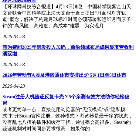
现月球标准时间
的双重驱动因素。从厂家角度而言，品牌向上已从可选项转变
【环球网科技综合报道】4月23日消息，中国科学院紫金山天
为生存的必然选择。中低端市场竞争异常惨烈，成本线不断被
文台联合中国科学院上海天文台于近日提出“月面时对齐轨
压低，利润空间被极度压缩。以一台售价15万元的电动车为
道”概念，解决了构建月球标准时间必须部署和运维月面原子
例，扣除电池、电机、电控等核心部件成本后，净利润往往不
钟的“高风险、高难度、高成本”难题，为实现月…
足5%。而高端市场向来具有溢价能力，这是汽车行业多年来
的固有规律。只有进入中高端市场，车企才能真正实现盈利。
2026-04-23
理想凭借几款中大型SUV率先实现盈利，赛力斯通过问界在
50万元以上市场一年赚取59.6亿元，这些成功案例都充分证明
慧为智能2025年研发投入加码，前沿领域布局成果显著营收利
了高端市场的巨大价值潜力。
润双增
在40万元以下市场，车企不仅要与比亚迪、特斯拉、小米等众
2026-04-23
多强劲对手竞争，价格战还会将利润压缩到极限。而高于40万
2026年劳动节A股及港股通休市安排出炉 5月1日至5日休市
元的市场，各品牌无需在内部恶性竞争，可以共同向BBA等
传统豪华品牌发起挑战。这个市场的容量足够大，能够容纳多
2026-04-23
个品牌和平共处、各取所需。
Steam注册人机验证反复卡壳？5个亲测有效方法助你轻松破
从用户层面来看，多孩家庭需要大车只是表面现象，更深层次
局
的原因是国人对国产高端车的接受度日益提升。如今的国产高
或者更简单一点，直接使用浏览器的“无痕模式”或“隐私模
端新能源车，配置堪称豪华至极。三电机已成为基础配置，四
式”打开Steam官网注册，这种模式下浏览器是最干净的状态，
电机也不再罕见；电池具备5C超快充能力，充电速度大幅提
没有乱七八糟的插件和缓存干扰，通过率会高很多。Steam的
升；激光雷达数量众多，为智能驾驶提供强大支持；座舱屏幕
验证机制对时间同步要求很高，如果你的…
尺寸越来越大，带来更震撼的视觉体验；空气悬架、CDC成