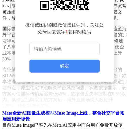
即可满足需求，但办公室多设备共用网络时，实际可用带宽常
被压缩至临界值以下。某跨境电商团队曾因员工集体下载文
件，导致直播上行带宽骤降至3Mbps，画面质量急剧下降。
微信截图识别或微信按住识别，关注公
国际数据传输路径的复杂性构成另一重障碍。从国内推流至海
众号回复数字
1
获得阅读码
外平台需穿越多个国际网络节点，公共互联网在高峰时段的拥
堵率可达60%以上。某直播平台技术总监比喻："这就像修建
了八车道高速公路，却在出境处设置单行道检查站。"即便企
业本地带宽充足，国际节点拥塞仍会导致数据包丢失率上升
30%，直接引发画面卡顿与音画不同步。
确定
专业解决方案正突破传统网络架构局限。某科技企业推出的
SD-WAN跨境专线系统，通过三项核心技术重构直播网络：独
享物理通道确保上行带宽不受干扰，智能路由算法动态规避拥
堵节点，原生住宅IP池解决平台风控问题。实测数据显示，该
方案可使国际传输延迟降低45%，数据包丢失率控制在0.5%以
内。某珠宝品牌采用该方案后，海外直播场观人数提升
220%，转化率增长37%。
Meta全新AI图像生成模型Muse Image上线，整合社交平台拓
网络工程师建议，跨境直播企业应建立"带宽-路径-身份"三位
展应用新场景
一体的评估体系。优先选择具有QoS保障的专用网络，确保直
目前Muse Image已率先在Meta AI应用中面向用户免费开放使
播流量享有最高传输优先级；要求服务商提供实时网络质量监