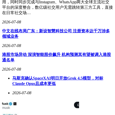
用，同时同步完成与Instagram、WhatsApp两大全球主流社交
测仪表盘，动态掌握各节点延迟与丢包率；验证IP地址的合规
平台的深度整合，数亿级社交用户无需跳转第三方工具，直接
性，避免使用动态IP或数据中心IP触发平台限流机制。这些技
在日常社交场…
术细节的把控，往往比单纯追求带宽数值更具决定性意义。
2026-07-08
中文在线布局广东：新设智慧科技公司 注册资本达千万涉多
领域业务
2026-07-08
港股市场异动 深演智能股价飙升 机构预测其有望被调入港股
通名单
2026-07-08
马斯克确认SpaceXAI明日开放Grok 4.5模型，对标
Claude Opus且成本更低
2026-07-08