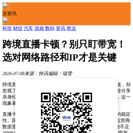
沃资讯
科技
财经
汽车
游戏
数码
资讯
商业
跨境直播卡顿？别只盯带宽！
选对网络路径和IP才是关键
2026-07-08
来源：快讯
编辑：瑞雪
跨境直播热潮下，许多企业将关注点聚焦于网络带宽数值，却
忽视了真正影响直播流畅度的关键因素。某企业负责人曾分享
亲身经历：即便升级至千兆宽带，直播画面仍频繁卡顿，这一
现象暴露出行业对跨境直播网络需求的认知误区。
直播卡顿的症结往往不在带宽绝对值，而在于上行带宽的稳定
性。国内家庭宽带普遍存在"重下行轻上行"的特性，某运营商
数据显示，标称200Mbps的宽带套餐，实际上行速度可能不足
20Mbps。对于1080P高清直播而言，5-8Mbps的稳定上行带宽