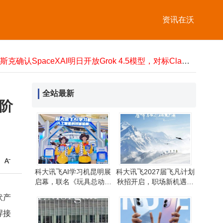
中信金融资产布局湖北：新设商业管理公司 注册资本达千万
资讯在沃
Meta全新AI图像生成模型Muse Image上线，整合社交平台拓展应用新场景
中文在线布局广东：新设智慧科技公司 注册资本达千万涉多领域业务
港股市场异动 深演智能股价飙升 机构预测其有望被调入港股通名单
马斯克确认SpaceXAI明日开放Grok 4.5模型，对标Claude Opus且成本更低
国产电动两轮车迎欧洲新契机：需求激增，品牌加速布局谋出海新篇
三星卢泰文：AI进入智能体时代，Galaxy生态打造最懂用户的个性化体验
AI Agent商业化突围：企业付费的三大黄金法则——降本增效与合规并重
全站最新
阶
时隔九年雷蛇重启Linux适配计划 灵刃18推进Ubuntu认证但暂缺官方管理软件
CPO概念股波动大：十倍股回撤超40%，非AI百亿市值股年内创新高
中信金融资产布局湖北：新设商业管理公司 注册资本达千万
Meta全新AI图像生成模型Muse Image上线，整合社交平台拓展应用新场景
科大讯飞AI学习机昆明展
科大讯飞2027届飞凡计划
启幕，联名《玩具总动员
秋招开启，职场新机遇等
5》邀青少年共赴AI奇妙之
你来探索！
伏产
旅
焊接