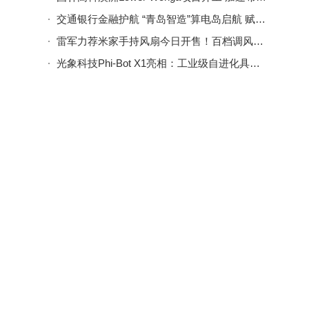
交通银行金融护航 “青岛智造”算电岛启航 赋能数字中国建设
雷军力荐米家手持风扇今日开售！百档调风续航强 轻便设计随心带
光象科技Phi-Bot X1亮相：工业级自进化具身智能，开启产线智能化新篇