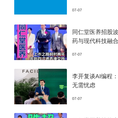
07-07
同仁堂医养招股
药与现代科技融
07-07
李开复谈AI编程
无需忧虑
07-07