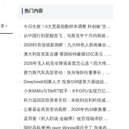
。随
热门内容
进。
更多
>
今日生效！6大宽基指数样本调整 科创板“含科量”升级 硬核科技成主线
从中国行到星舰首飞，马斯克半个月内再掀全球关注热潮
2026抖音游戏新洞察：九大特色人群画像全解析，精准营销新策略
澳大利亚首富吉娜·莱因哈特豪掷10亿美元，入股SpaceX共探关键矿产新机遇
2026年无人机安全降落装置怎么选？四大维度解析头部厂家适配场景
赛力斯汽车高层变动：张兴海卸任董事长，张正萍接棒开启新篇章
DeepSeek招募人才 投身GW级算力基础设施规划建设新征程
小米MiMo与TileRT联手：8卡GPU实现万亿模型每秒千token输出
科力远回应投资者关切：未收到吉利科技减持或转让股份计划
公募基金高管变动观察：2026年内18家换董事长 20家总经理易人
孟羽童《初入职场·金融季》收官现场求职 平安高管回应：团队助力走得更远
国轩高科澳洲Lower Wonga项目开工 加速布局全球新能源市场