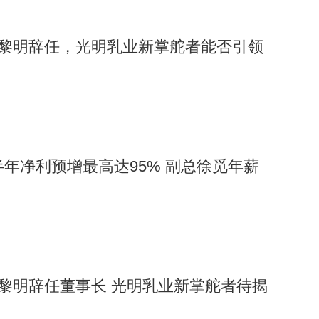
”黄黎明辞任，光明乳业新掌舵者能否引领
半年净利预增最高达95% 副总徐觅年薪
”黄黎明辞任董事长 光明乳业新掌舵者待揭