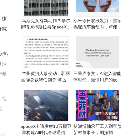
，该
马斯克又有新动作？华尔
小米今日双线发力：雷军
街猜测特斯拉与SpaceX或
揭秘汽车新动向，卢伟冰
衰减
将走向合并之路
官宣Note 17系列发布时间
伏热
灵活
兰州黄河人事变动：郭丽
三星卢泰文：AI进入智能
产要
丽辞总裁转任副总 谭岳鑫
体时代，最懂用户的设备
兼任董事长与总裁
将带来最佳AI体验
、视
成
SpaceX申请发射10万颗卫
从淄博轴承厂工人到宝盖
星构建AI时代全球通信基
新材董事长，刘振韬：以
备高
石，星舰助力计划落地
初心坚守实业之路