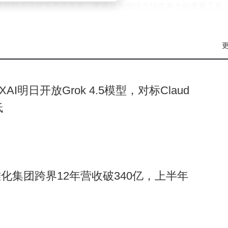
够帮助企业提升产品良率，更将成为增强市场竞争力的重要工具
源领域展现其应用价值，推动光伏产业向更高质量的发展阶段迈
AI明日开放Grok 4.5模型，对标Claud
低
化集团跨界12年营收破340亿，上半年